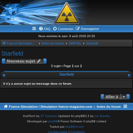
FAQ
Connexion
S’enregistrer
Nous sommes le sam. 8 août 2026 20:35
France-Simulation / Simulation-france-magazine.com
Index du forum
SPATIAL
Starfield
Starfield
Nouveau sujet
0 sujet • Page
1
sur
1
Starfield
Il n’y a aucun sujet ou message dans ce forum.
Aller à
France-Simulation / Simulation-france-magazine.com
Index du forum
AcidTech by
ST Software
Updated for phpBB3.3 by
Ian Bradley
Développé par
phpBB
® Forum Software © phpBB Limited
Traduit par
phpBB-fr.com
Confidentialité
|
Conditions