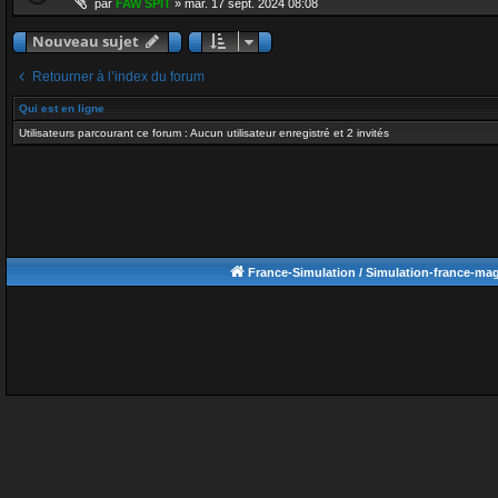
par
FAW SPIT
»
mar. 17 sept. 2024 08:08
Nouveau sujet
Retourner à l’index du forum
Qui est en ligne
Utilisateurs parcourant ce forum : Aucun utilisateur enregistré et 2 invités
France-Simulation / Simulation-france-ma