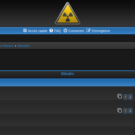
Accès rapide
FAQ
Connexion
S’enregistrer
es Divers
Blindés
Blindés
1
2
1
2