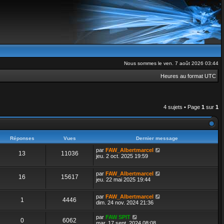
Nous sommes le ven. 7 août 2026 03:44
Heures au format
UTC
4 sujets • Page
1
sur
1
Réponses
Vues
Dernier message
par
FAW_Albertmarcel
13
11036
jeu. 2 oct. 2025 19:59
par
FAW_Albertmarcel
16
15617
jeu. 22 mai 2025 19:44
par
FAW_Albertmarcel
1
4446
dim. 24 nov. 2024 21:36
par
FAW SPIT
0
6062
mar. 17 sept. 2024 08:08