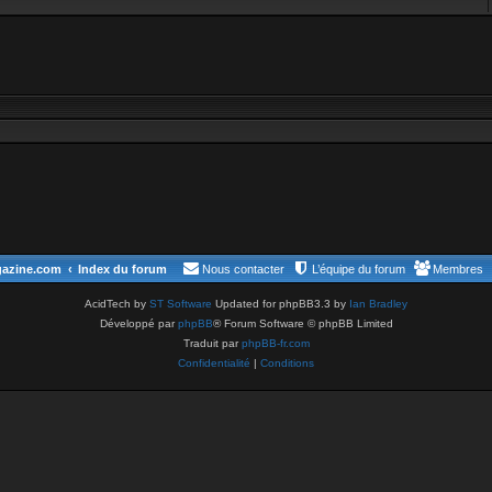
gazine.com
Index du forum
Nous contacter
L’équipe du forum
Membres
AcidTech by
ST Software
Updated for phpBB3.3 by
Ian Bradley
Développé par
phpBB
® Forum Software © phpBB Limited
Traduit par
phpBB-fr.com
Confidentialité
|
Conditions