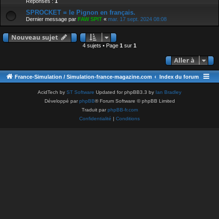
Réponses :
1
SPROCKET = le Pignon en français.
Dernier message par
FAW SPIT
«
mar. 17 sept. 2024 08:08
Nouveau sujet
4 sujets • Page
1
sur
1
Aller à
France-Simulation / Simulation-france-magazine.com
Index du forum
AcidTech by
ST Software
Updated for phpBB3.3 by
Ian Bradley
Développé par
phpBB
® Forum Software © phpBB Limited
Traduit par
phpBB-fr.com
Confidentialité
|
Conditions