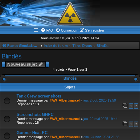
FAQ
Connexion
S’enregistrer
Nous sommes le jeu. 6 août 2026 14:54
France-Simulation / Simulation-france-magazine.com
Index du forum
Titres Divers
Blindés
Blindés
Nouveau sujet
4 sujets • Page
1
sur
1
Blindés
Sujets
Tank Crew screenshots
Dernier message par
FAW_Albertmarcel
«
jeu. 2 oct. 2025 19:59
Réponses :
13
1
2
Screenshots GHPC
Dernier message par
FAW_Albertmarcel
«
jeu. 22 mai 2025 19:44
Réponses :
16
1
2
Gunner Heat PC
Dernier message par
FAW_Albertmarcel
«
dim. 24 nov. 2024 21:36