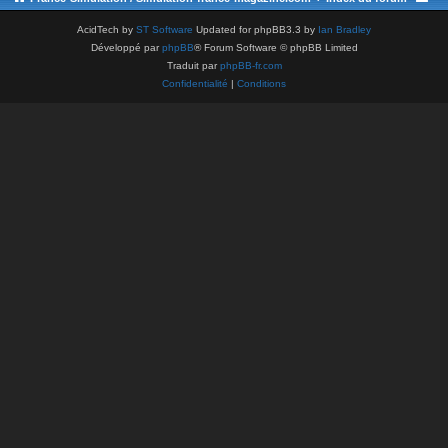
AcidTech by
ST Software
Updated for phpBB3.3 by
Ian Bradley
Développé par
phpBB
® Forum Software © phpBB Limited
Traduit par
phpBB-fr.com
Confidentialité
|
Conditions