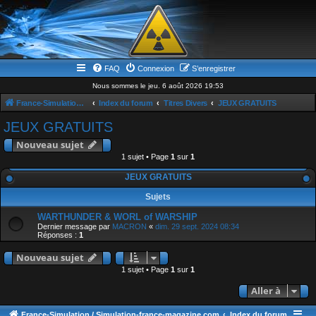
FAQ
Connexion
S’enregistrer
Nous sommes le jeu. 6 août 2026 19:53
France-Simulation / Simulation-france-magazine.com
Index du forum
Titres Divers
JEUX GRATUITS
JEUX GRATUITS
Nouveau sujet
1 sujet • Page
1
sur
1
JEUX GRATUITS
Sujets
WARTHUNDER & WORL of WARSHIP
Dernier message par
MACRON
«
dim. 29 sept. 2024 08:34
Réponses :
1
Nouveau sujet
1 sujet • Page
1
sur
1
Aller à
France-Simulation / Simulation-france-magazine.com
Index du forum