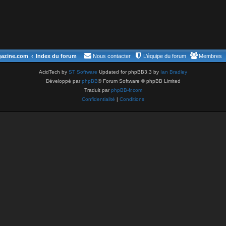
gazine.com
Index du forum
Nous contacter
L’équipe du forum
Membres
AcidTech by
ST Software
Updated for phpBB3.3 by
Ian Bradley
Développé par
phpBB
® Forum Software © phpBB Limited
Traduit par
phpBB-fr.com
Confidentialité
|
Conditions