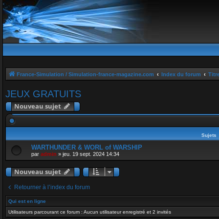
France-Simulation / Simulation-france-magazine.com
Index du forum
Titr
JEUX GRATUITS
Nouveau sujet
Sujets
WARTHUNDER & WORL of WARSHIP
par
admin
»
jeu. 19 sept. 2024 14:34
Nouveau sujet
Retourner à l’index du forum
Qui est en ligne
Utilisateurs parcourant ce forum : Aucun utilisateur enregistré et 2 invités