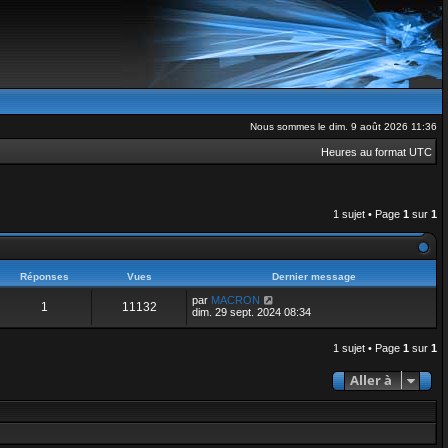
Nous sommes le dim. 9 août 2026 11:36
Heures au format
UTC
1 sujet • Page
1
sur
1
Réponses
Vues
Dernier message
par
MACRON
1
11132
dim. 29 sept. 2024 08:34
1 sujet • Page
1
sur
1
Aller à