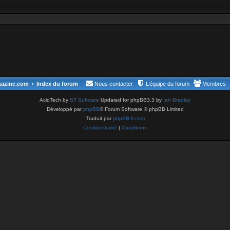
gazine.com
Index du forum
Nous contacter
L’équipe du forum
Membres
AcidTech by
ST Software
Updated for phpBB3.3 by
Ian Bradley
Développé par
phpBB
® Forum Software © phpBB Limited
Traduit par
phpBB-fr.com
Confidentialité
|
Conditions