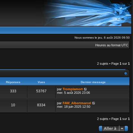
Nous sommes le jeu. 6 août 2026 09:50
Heures au format
UTC
2 sujets • Page
1
sur
1
Réponses
Vues
Dernier message
par
Tromplamort
333
53767
mer. 5 août 2026 23:06
par
FAW_Albertmarcel
10
8334
mer. 18 juin 2025 12:50
2 sujets • Page
1
sur
1
Aller à