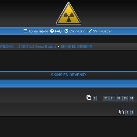
Accès rapide
FAQ
Connexion
S’enregistrer
WNLOAD
SKINS IL2 Great Baattle
SKINS EN DEVENIR
SKINS EN DEVENIR
1
30
31
32
33
34
…
1
2