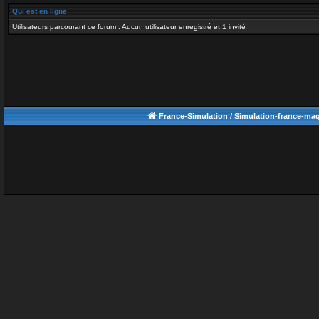
Qui est en ligne
Utilisateurs parcourant ce forum : Aucun utilisateur enregistré et 1 invité
France-Simulation / Simulation-france-ma