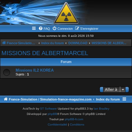
FAQ
Connexion
S’enregistrer
Nous sommes le dim. 9 août 2026 15:59
France-Simulation / Simulation-france-magazine.com
Index du forum
DOWNLOAD
MISSIONS DE ALBERTMARCEL
MISSIONS DE ALBERTMARCEL
Forum
Missions IL2 KOREA
Sujets :
1
Aller à
France-Simulation / Simulation-france-magazine.com
Index du forum
AcidTech by
ST Software
Updated for phpBB3.3 by
Ian Bradley
Développé par
phpBB
® Forum Software © phpBB Limited
Traduit par
phpBB-fr.com
Confidentialité
|
Conditions