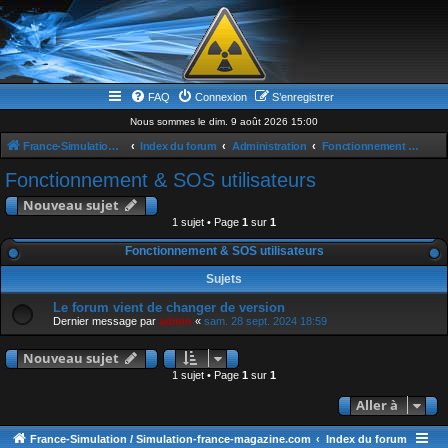
FAQ
Connexion
S’enregistrer
Nous sommes le dim. 9 août 2026 15:00
France-Simulation / Simulation-france-magazine.com
Index du forum
Administration
Fonctionnement & SOS utilisateurs
Fonctionnement & SOS utilisateurs
Nouveau sujet
1 sujet • Page
1
sur
1
Fonctionnement & SOS utilisateurs
Sujets
Le forum vient de changer de version
Dernier message par
admin
«
sam. 28 sept. 2024 18:59
Nouveau sujet
1 sujet • Page
1
sur
1
Aller à
France-Simulation / Simulation-france-magazine.com
Index du forum