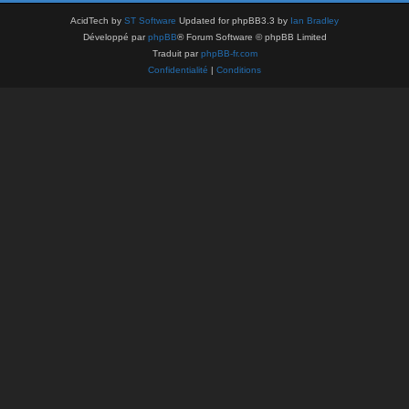
AcidTech by
ST Software
Updated for phpBB3.3 by
Ian Bradley
Développé par
phpBB
® Forum Software © phpBB Limited
Traduit par
phpBB-fr.com
Confidentialité
|
Conditions