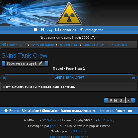
FAQ
Connexion
S’enregistrer
Nous sommes le sam. 8 août 2026 17:44
France-Simulation / Simulation-france-magazine.com
Index du forum
DOWNLOAD
SKINS IL2 Great Baattle
Skins Tank Crew
Skins Tank Crew
Nouveau sujet
0 sujet • Page
1
sur
1
Skins Tank Crew
Il n’y a aucun sujet ou message dans ce forum.
Aller à
France-Simulation / Simulation-france-magazine.com
Index du forum
AcidTech by
ST Software
Updated for phpBB3.3 by
Ian Bradley
Développé par
phpBB
® Forum Software © phpBB Limited
Traduit par
phpBB-fr.com
Confidentialité
|
Conditions