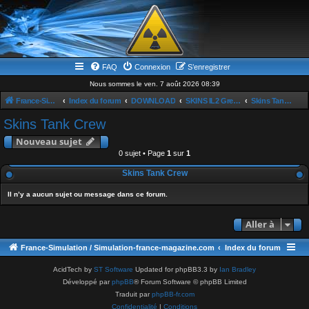
FAQ
Connexion
S’enregistrer
Nous sommes le ven. 7 août 2026 08:39
France-Simulation / Simulation-france-magazine.com
Index du forum
DOWNLOAD
SKINS IL2 Great Baattle
Skins Tank Crew
Skins Tank Crew
Nouveau sujet
0 sujet • Page
1
sur
1
Skins Tank Crew
Il n’y a aucun sujet ou message dans ce forum.
Aller à
France-Simulation / Simulation-france-magazine.com
Index du forum
AcidTech by
ST Software
Updated for phpBB3.3 by
Ian Bradley
Développé par
phpBB
® Forum Software © phpBB Limited
Traduit par
phpBB-fr.com
Confidentialité
|
Conditions