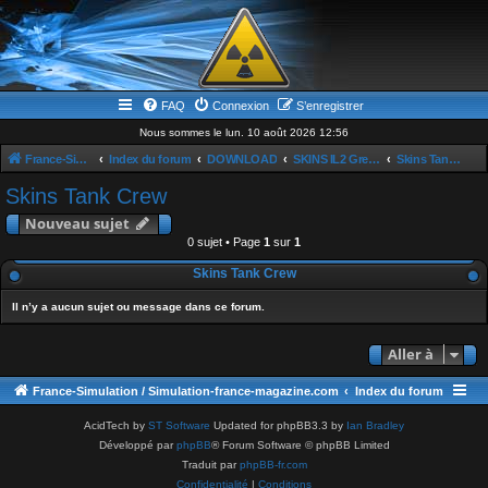
FAQ
Connexion
S’enregistrer
Nous sommes le lun. 10 août 2026 12:56
France-Simulation / Simulation-france-magazine.com
Index du forum
DOWNLOAD
SKINS IL2 Great Baattle
Skins Tank Crew
Skins Tank Crew
Nouveau sujet
0 sujet • Page
1
sur
1
Skins Tank Crew
Il n’y a aucun sujet ou message dans ce forum.
Aller à
France-Simulation / Simulation-france-magazine.com
Index du forum
AcidTech by
ST Software
Updated for phpBB3.3 by
Ian Bradley
Développé par
phpBB
® Forum Software © phpBB Limited
Traduit par
phpBB-fr.com
Confidentialité
|
Conditions