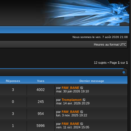
Nous sommes le ven. 7 août 2026 21:08
Heures au format
UTC
12 sujets • Page
1
sur
1
Réponses
Vues
Dernier message
par
FAW_BANE
3
4002
mar. 30 juin 2026 19:10
par
Tromplamort
0
245
mar. 14 avr. 2026 20:29
par
FAW_BANE
3
954
lun. 3 nov. 2025 19:22
par
FAW_BANE
1
5996
ven. 11 oct. 2024 15:05