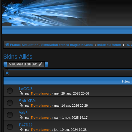
France-Simulation / Simulation-france-magazine.com
Index du forum
DO
Skins Alliés
Nouveau sujet
Sujets
LaGG-3
par
Tromplamort
»
mer. 29 janv. 2025 20:06
Spit XIVe
par
Tromplamort
»
mar. 14 avr. 2026 20:29
Yak3
par
Tromplamort
»
sam. 1 nov. 2025 14:17
P47D22
par
Tromplamort
»
jeu. 10 oct. 2024 19:38