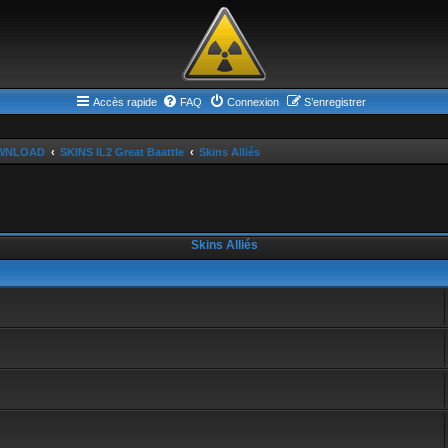
Accès rapide
FAQ
Connexion
S’enregistrer
WNLOAD
SKINS IL2 Great Baattle
Skins Alliés
Skins Alliés