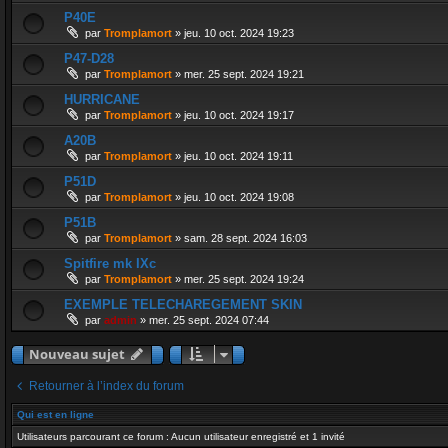
P40E
par
Tromplamort
»
jeu. 10 oct. 2024 19:23
P47-D28
par
Tromplamort
»
mer. 25 sept. 2024 19:21
HURRICANE
par
Tromplamort
»
jeu. 10 oct. 2024 19:17
A20B
par
Tromplamort
»
jeu. 10 oct. 2024 19:11
P51D
par
Tromplamort
»
jeu. 10 oct. 2024 19:08
P51B
par
Tromplamort
»
sam. 28 sept. 2024 16:03
Spitfire mk IXc
par
Tromplamort
»
mer. 25 sept. 2024 19:24
EXEMPLE TELECHAREGEMENT SKIN
par
admin
»
mer. 25 sept. 2024 07:44
Nouveau sujet
Retourner à l’index du forum
Qui est en ligne
Utilisateurs parcourant ce forum : Aucun utilisateur enregistré et 1 invité