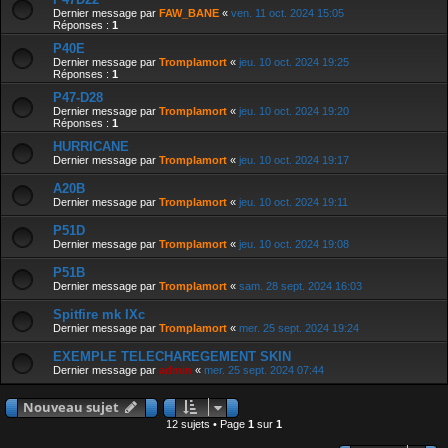
Dernier message par
FAW_BANE
«
ven. 11 oct. 2024 15:05
Réponses :
1
P40E
Dernier message par
Tromplamort
«
jeu. 10 oct. 2024 19:25
Réponses :
1
P47-D28
Dernier message par
Tromplamort
«
jeu. 10 oct. 2024 19:20
Réponses :
1
HURRICANE
Dernier message par
Tromplamort
«
jeu. 10 oct. 2024 19:17
A20B
Dernier message par
Tromplamort
«
jeu. 10 oct. 2024 19:11
P51D
Dernier message par
Tromplamort
«
jeu. 10 oct. 2024 19:08
P51B
Dernier message par
Tromplamort
«
sam. 28 sept. 2024 16:03
Spitfire mk IXc
Dernier message par
Tromplamort
«
mer. 25 sept. 2024 19:24
EXEMPLE TELECHAREGEMENT SKIN
Dernier message par
admin
«
mer. 25 sept. 2024 07:44
Nouveau sujet
12 sujets • Page
1
sur
1