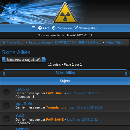
FAQ
Connexion
S’enregistrer
Nous sommes le dim. 9 août 2026 01:49
France-Simulation / Simulation-france-magazine.com
Index du forum
DOWNLOAD
SKINS IL2 Great Baattle
Skins Alliés
Skins Alliés
Nouveau sujet
12 sujets • Page
1
sur
1
Skins Alliés
Sujets
LaGG-3
Dernier message par
FAW_BANE
«
mar. 30 juin 2026 19:10
Réponses :
3
Spit XIVe
Dernier message par
Tromplamort
«
mar. 14 avr. 2026 20:29
Yak3
Dernier message par
FAW_BANE
«
lun. 3 nov. 2025 19:22
Réponses :
3
P47D22