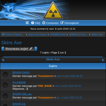
FAQ
Connexion
S’enregistrer
Nous sommes le sam. 8 août 2026 13:11
France-Simulation / Simulation-france-magazine.com
Index du forum
DOWNLOAD
SKINS IL2 Great Baattle
Skins Axe
Skins Axe
Nouveau sujet
7 sujets • Page
1
sur
1
Skins Axe
Sujets
Bf109-G6AS
Dernier message par
Tromplamort
«
sam. 6 juin 2026 20:29
Fw190A8
Dernier message par
FAW_BANE
«
ven. 8 août 2025 18:42
Réponses :
2
Bf109-G6Late
Dernier message par
Tromplamort
«
jeu. 7 août 2025 22:18
Bf109-G6