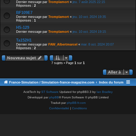
Dernier message par
Tromplamort
«
jeu. 7 août 2025 22:15
Réponses :
2
BF109E7
Dernier message par
Tromplamort
«
jeu. 10 oct. 2024 19:35
Réponses :
1
HS-129
Dernier message par
Tromplamort
«
jeu. 10 oct. 2024 19:15
Ta152H1
Dernier message par
FAW_Albertmarcel
«
mar. 8 oct. 2024 20:07
Réponses :
2
Nouveau sujet
7 sujets • Page
1
sur
1
Aller à
France-Simulation / Simulation-france-magazine.com
Index du forum
AcidTech by
ST Software
Updated for phpBB3.3 by
Ian Bradley
Développé par
phpBB
® Forum Software © phpBB Limited
Traduit par
phpBB-fr.com
Confidentialité
|
Conditions