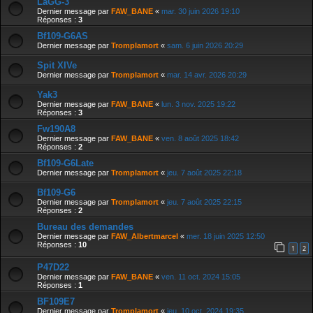
LaGG-3
Dernier message par
FAW_BANE
«
mar. 30 juin 2026 19:10
Réponses :
3
Bf109-G6AS
Dernier message par
Tromplamort
«
sam. 6 juin 2026 20:29
Spit XIVe
Dernier message par
Tromplamort
«
mar. 14 avr. 2026 20:29
Yak3
Dernier message par
FAW_BANE
«
lun. 3 nov. 2025 19:22
Réponses :
3
Fw190A8
Dernier message par
FAW_BANE
«
ven. 8 août 2025 18:42
Réponses :
2
Bf109-G6Late
Dernier message par
Tromplamort
«
jeu. 7 août 2025 22:18
Bf109-G6
Dernier message par
Tromplamort
«
jeu. 7 août 2025 22:15
Réponses :
2
Bureau des demandes
Dernier message par
FAW_Albertmarcel
«
mer. 18 juin 2025 12:50
Réponses :
10
1
2
P47D22
Dernier message par
FAW_BANE
«
ven. 11 oct. 2024 15:05
Réponses :
1
BF109E7
Dernier message par
Tromplamort
«
jeu. 10 oct. 2024 19:35