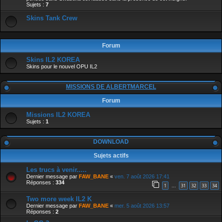
Sujets :
7
Skins Tank Crew
Forum
Skins IL2 KOREA
Skins pour le nouvel OPU IL2
MISSIONS DE ALBERTMARCEL
Forum
Missions IL2 KOREA
Sujets :
1
DOWNLOAD
Sujets actifs
Les trucs à venir.....
Dernier message par
FAW_BANE
«
ven. 7 août 2026 17:41
Réponses :
334
1
31
32
33
34
…
Two more week IL2 K
Dernier message par
FAW_BANE
«
mer. 5 août 2026 13:57
Réponses :
2