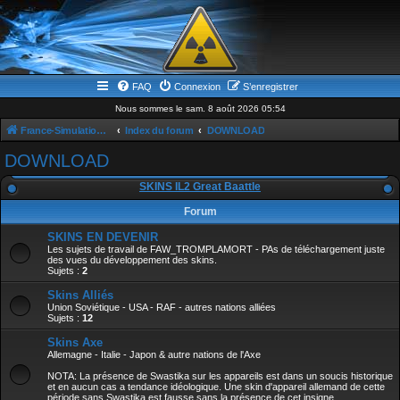
FAQ
Connexion
S’enregistrer
Nous sommes le sam. 8 août 2026 05:54
France-Simulation / Simulation-france-magazine.com
Index du forum
DOWNLOAD
DOWNLOAD
SKINS IL2 Great Baattle
Forum
SKINS EN DEVENIR
Les sujets de travail de FAW_TROMPLAMORT - PAs de téléchargement juste
des vues du développement des skins.
Sujets :
2
Skins Alliés
Union Soviétique - USA - RAF - autres nations alliées
Sujets :
12
Skins Axe
Allemagne - Italie - Japon & autre nations de l'Axe
NOTA: La présence de Swastika sur les appareils est dans un soucis historique
et en aucun cas a tendance idéologique. Une skin d'appareil allemand de cette
période sans Swastika est fausse sans la présence de cet insigne.