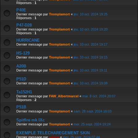
Réponses :
1
P40E
Dernier message par
Tromplamort
«
jeu. 10 oct. 2024 19:25
Réponses :
1
P47-D28
Dernier message par
Tromplamort
«
jeu. 10 oct. 2024 19:20
Réponses :
1
HURRICANE
Dernier message par
Tromplamort
«
jeu. 10 oct. 2024 19:17
HS-129
Dernier message par
Tromplamort
«
jeu. 10 oct. 2024 19:15
A20B
Dernier message par
Tromplamort
«
jeu. 10 oct. 2024 19:11
P51D
Dernier message par
Tromplamort
«
jeu. 10 oct. 2024 19:08
Ta152H1
Dernier message par
FAW_Albertmarcel
«
mar. 8 oct. 2024 20:07
Réponses :
2
P51B
Dernier message par
Tromplamort
«
sam. 28 sept. 2024 16:03
Spitfire mk IXc
Dernier message par
Tromplamort
«
mer. 25 sept. 2024 19:24
EXEMPLE TELECHAREGEMENT SKIN
Dernier message par
admin
«
mer. 25 sept. 2024 07:44