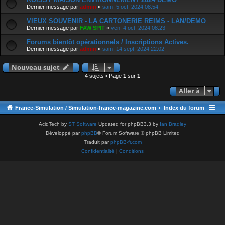
Dernier message par
admin
«
sam. 5 oct. 2024 08:54
VIEUX SOUVENIR - LA CARTONERIE REIMS - LAN/DEMO
Dernier message par
FAW SPIT
«
ven. 4 oct. 2024 08:23
Forums bientôt opérationnels / Inscriptions Actives.
Dernier message par
admin
«
sam. 14 sept. 2024 22:02
Nouveau sujet
4 sujets • Page
1
sur
1
Aller à
France-Simulation / Simulation-france-magazine.com
Index du forum
AcidTech by
ST Software
Updated for phpBB3.3 by
Ian Bradley
Développé par
phpBB
® Forum Software © phpBB Limited
Traduit par
phpBB-fr.com
Confidentialité
|
Conditions