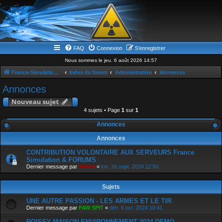
FAQ
Connexion
S’enregistrer
Nous sommes le jeu. 6 août 2026 14:57
France-Simulation / Simulation-france-magazine.com
Index du forum
Administration
Annonces
Annonces
Nouveau sujet
4 sujets • Page
1
sur
1
Annonces
Annonces
CONTRIBUTION VOLONTAIRE AUX SERVEURS France
Simulation & FORUMS
Dernier message par
admin
«
lun. 16 sept. 2024 12:50
Sujets
UNE AUTRE PASSION - LES ARMES ET LE TIR
Dernier message par
FAW SPIT
«
dim. 6 oct. 2024 10:41
ROISSY MAISON ENVIRONNEMENT 2024 DEMO