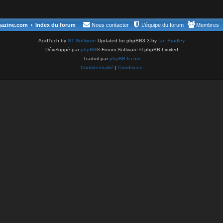
gazine.com
Index du forum
Nous contacter
L’équipe du forum
Membres
AcidTech by
ST Software
Updated for phpBB3.3 by
Ian Bradley
Développé par
phpBB
® Forum Software © phpBB Limited
Traduit par
phpBB-fr.com
Confidentialité
|
Conditions