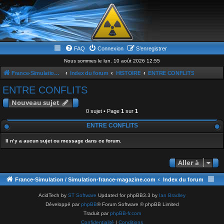
FAQ
Connexion
S’enregistrer
Nous sommes le lun. 10 août 2026 12:55
France-Simulation / Simulation-france-magazine.com
Index du forum
HISTOIRE
ENTRE CONFLITS
ENTRE CONFLITS
Nouveau sujet
0 sujet • Page
1
sur
1
ENTRE CONFLITS
Il n’y a aucun sujet ou message dans ce forum.
Aller à
France-Simulation / Simulation-france-magazine.com
Index du forum
AcidTech by
ST Software
Updated for phpBB3.3 by
Ian Bradley
Développé par
phpBB
® Forum Software © phpBB Limited
Traduit par
phpBB-fr.com
Confidentialité
|
Conditions