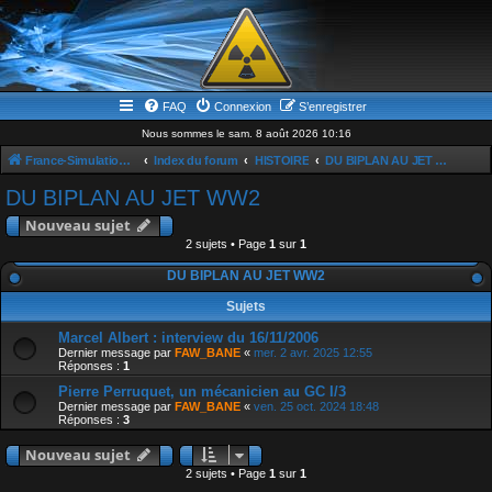
FAQ
Connexion
S’enregistrer
Nous sommes le sam. 8 août 2026 10:16
France-Simulation / Simulation-france-magazine.com
Index du forum
HISTOIRE
DU BIPLAN AU JET WW2
DU BIPLAN AU JET WW2
Nouveau sujet
2 sujets • Page
1
sur
1
DU BIPLAN AU JET WW2
Sujets
Marcel Albert : interview du 16/11/2006
Dernier message par
FAW_BANE
«
mer. 2 avr. 2025 12:55
Réponses :
1
Pierre Perruquet, un mécanicien au GC I/3
Dernier message par
FAW_BANE
«
ven. 25 oct. 2024 18:48
Réponses :
3
Nouveau sujet
2 sujets • Page
1
sur
1