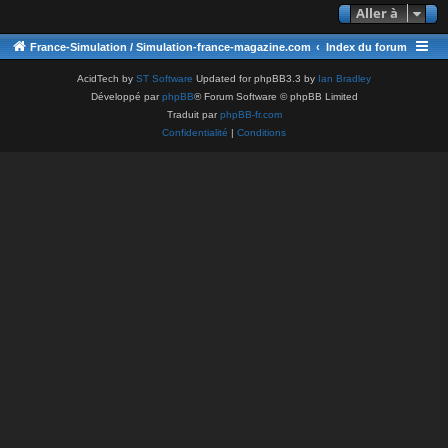
Aller à
France-Simulation / Simulation-france-magazine.com
Index du forum
AcidTech by
ST Software
Updated for phpBB3.3 by
Ian Bradley
Développé par
phpBB
® Forum Software © phpBB Limited
Traduit par
phpBB-fr.com
Confidentialité
|
Conditions