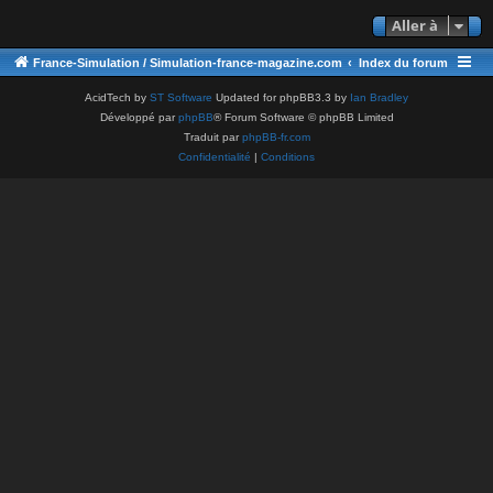
Aller à
France-Simulation / Simulation-france-magazine.com
Index du forum
AcidTech by
ST Software
Updated for phpBB3.3 by
Ian Bradley
Développé par
phpBB
® Forum Software © phpBB Limited
Traduit par
phpBB-fr.com
Confidentialité
|
Conditions