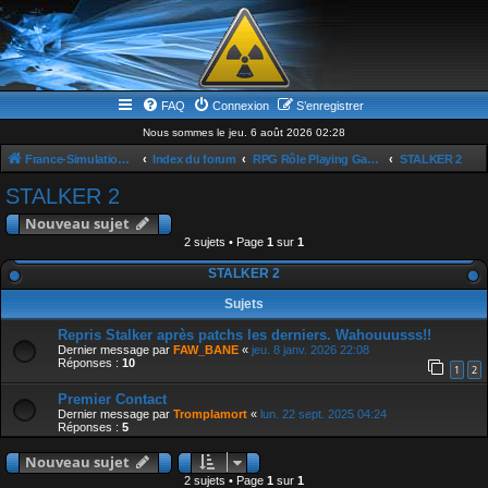
FAQ
Connexion
S’enregistrer
Nous sommes le jeu. 6 août 2026 02:28
France-Simulation / Simulation-france-magazine.com
Index du forum
RPG Rôle Playing Game
STALKER 2
STALKER 2
Nouveau sujet
2 sujets • Page
1
sur
1
STALKER 2
Sujets
Repris Stalker après patchs les derniers. Wahouuusss!!
Dernier message par
FAW_BANE
«
jeu. 8 janv. 2026 22:08
Réponses :
10
1
2
Premier Contact
Dernier message par
Tromplamort
«
lun. 22 sept. 2025 04:24
Réponses :
5
Nouveau sujet
2 sujets • Page
1
sur
1