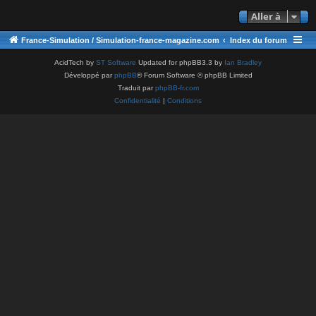
Aller à
France-Simulation / Simulation-france-magazine.com
Index du forum
AcidTech by
ST Software
Updated for phpBB3.3 by
Ian Bradley
Développé par
phpBB
® Forum Software © phpBB Limited
Traduit par
phpBB-fr.com
Confidentialité
|
Conditions