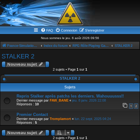
FAQ
Connexion
S’enregistrer
Nous sommes le jeu. 6 août 2026 09:56
France-Simulation / Simulation-france-magazine.com
Index du forum
RPG Rôle Playing Game
STALKER 2
STALKER 2
Nouveau sujet
2 sujets • Page
1
sur
1
STALKER 2
Sujets
Repris Stalker après patchs les derniers. Wahouuusss!!
Dernier message par
FAW_BANE
«
jeu. 8 janv. 2026 22:08
Réponses :
10
1
2
Premier Contact
Dernier message par
Tromplamort
«
lun. 22 sept. 2025 04:24
Réponses :
5
Nouveau sujet
2 sujets • Page
1
sur
1