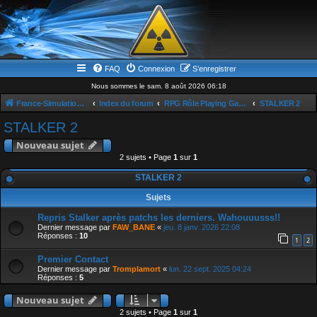
FAQ
Connexion
S’enregistrer
Nous sommes le sam. 8 août 2026 06:18
France-Simulation / Simulation-france-magazine.com
Index du forum
RPG Rôle Playing Game
STALKER 2
STALKER 2
Nouveau sujet
2 sujets • Page
1
sur
1
STALKER 2
Sujets
Repris Stalker après patchs les derniers. Wahouuusss!!
Dernier message par
FAW_BANE
«
jeu. 8 janv. 2026 22:08
Réponses :
10
1
2
Premier Contact
Dernier message par
Tromplamort
«
lun. 22 sept. 2025 04:24
Réponses :
5
Nouveau sujet
2 sujets • Page
1
sur
1