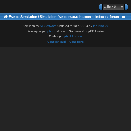
Aller à
France-Simulation / Simulation-france-magazine.com
Index du forum
AcidTech by
ST Software
Updated for phpBB3.3 by
Ian Bradley
Développé par
phpBB
® Forum Software © phpBB Limited
Traduit par
phpBB-fr.com
Confidentialité
|
Conditions