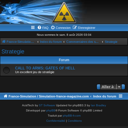
FAQ
Connexion
S’enregistrer
Nous sommes le sam. 8 août 2026 03:04
France-Simulation / Simulation-france-magazine.com
Index du forum
Commentaires des sujets du Site
Strategie
Strategie
Forum
CALL TO ARMS: GATES OF HELL
Un excellent jeu de stratégie
Aller à
France-Simulation / Simulation-france-magazine.com
Index du forum
AcidTech by
ST Software
Updated for phpBB3.3 by
Ian Bradley
Développé par
phpBB
® Forum Software © phpBB Limited
Traduit par
phpBB-fr.com
Confidentialité
|
Conditions