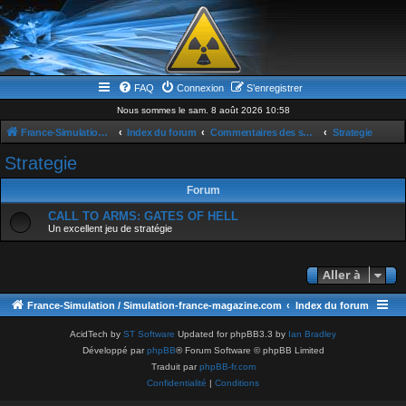
FAQ
Connexion
S’enregistrer
Nous sommes le sam. 8 août 2026 10:58
France-Simulation / Simulation-france-magazine.com
Index du forum
Commentaires des sujets du Site
Strategie
Strategie
Forum
CALL TO ARMS: GATES OF HELL
Un excellent jeu de stratégie
Aller à
France-Simulation / Simulation-france-magazine.com
Index du forum
AcidTech by
ST Software
Updated for phpBB3.3 by
Ian Bradley
Développé par
phpBB
® Forum Software © phpBB Limited
Traduit par
phpBB-fr.com
Confidentialité
|
Conditions