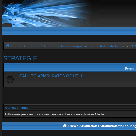
France-Simulation / Simulation-france-magazine.com
Index du forum
STR
STRATEGIE
Forum
CALL TO ARMS: GATES OF HELL
Qui est en ligne
Utilisateurs parcourant ce forum : Aucun utilisateur enregistré et 1 invité
France-Simulation / Simulation-france-ma