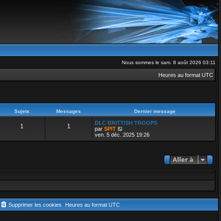
Nous sommes le sam. 8 août 2026 03:11
Heures au format
UTC
Sujets
Messages
Dernier message
DLC BRITTISH TROOPS
1
1
V
par
SPIT
o
ven. 5 déc. 2025 19:26
i
r
l
e
Aller à
d
e
r
n
i
e
r
Supprimer les cookies
Heures au format
UTC
m
e
s