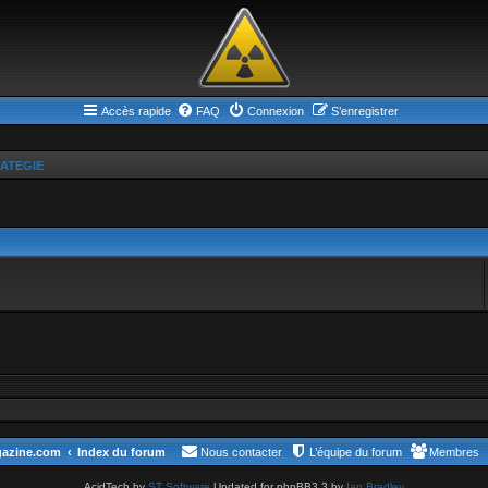
Accès rapide
FAQ
Connexion
S’enregistrer
ATEGIE
gazine.com
Index du forum
Nous contacter
L’équipe du forum
Membres
AcidTech by
ST Software
Updated for phpBB3.3 by
Ian Bradley