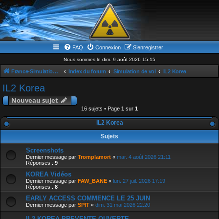
FAQ
Connexion
S’enregistrer
Nous sommes le dim. 9 août 2026 15:15
France-Simulation / Simulation-france-magazine.com
Index du forum
Simulation de vol
IL2 Korea
IL2 Korea
Nouveau sujet
16 sujets • Page
1
sur
1
IL2 Korea
Sujets
Screenshots
Dernier message par
Tromplamort
«
mar. 4 août 2026 21:11
Réponses :
9
KOREA Vidéos
Dernier message par
FAW_BANE
«
lun. 27 juil. 2026 17:19
Réponses :
8
EARLY ACCESS COMMENCE LE 25 JUIN
Dernier message par
SPIT
«
dim. 31 mai 2026 22:20
IL2 KOREA PREVENTE OUVERTE