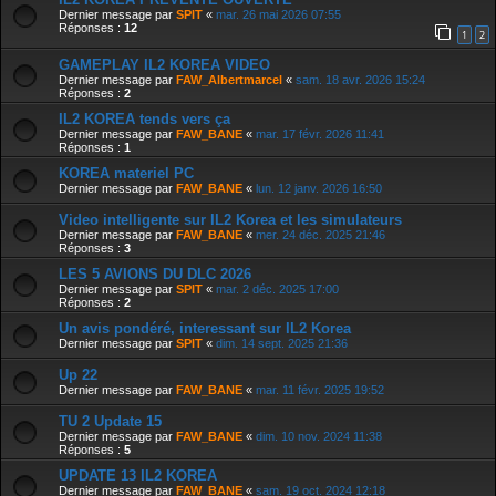
Dernier message par
SPIT
«
mar. 26 mai 2026 07:55
Réponses :
12
1
2
GAMEPLAY IL2 KOREA VIDEO
Dernier message par
FAW_Albertmarcel
«
sam. 18 avr. 2026 15:24
Réponses :
2
IL2 KOREA tends vers ça
Dernier message par
FAW_BANE
«
mar. 17 févr. 2026 11:41
Réponses :
1
KOREA materiel PC
Dernier message par
FAW_BANE
«
lun. 12 janv. 2026 16:50
Video intelligente sur IL2 Korea et les simulateurs
Dernier message par
FAW_BANE
«
mer. 24 déc. 2025 21:46
Réponses :
3
LES 5 AVIONS DU DLC 2026
Dernier message par
SPIT
«
mar. 2 déc. 2025 17:00
Réponses :
2
Un avis pondéré, interessant sur IL2 Korea
Dernier message par
SPIT
«
dim. 14 sept. 2025 21:36
Up 22
Dernier message par
FAW_BANE
«
mar. 11 févr. 2025 19:52
TU 2 Update 15
Dernier message par
FAW_BANE
«
dim. 10 nov. 2024 11:38
Réponses :
5
UPDATE 13 IL2 KOREA
Dernier message par
FAW_BANE
«
sam. 19 oct. 2024 12:18