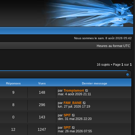
Nous sommes le sam. 8 août 2026 05:42
Heures au format
UTC
16 sujets • Page
1
sur
1
Réponses
Vues
Dernier message
par
Tromplamort
9
148
mar. 4 août 2026 21:11
par
FAW_BANE
8
296
lun. 27 juil. 2026 17:19
par
SPIT
0
143
dim. 31 mai 2026 22:20
par
SPIT
12
1247
mar. 26 mai 2026 07:55