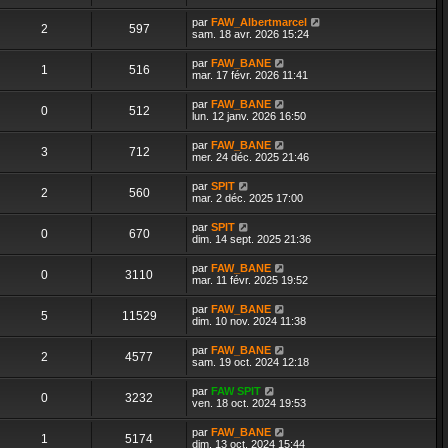
par
FAW_Albertmarcel
2
597
sam. 18 avr. 2026 15:24
par
FAW_BANE
1
516
mar. 17 févr. 2026 11:41
par
FAW_BANE
0
512
lun. 12 janv. 2026 16:50
par
FAW_BANE
3
712
mer. 24 déc. 2025 21:46
par
SPIT
2
560
mar. 2 déc. 2025 17:00
par
SPIT
0
670
dim. 14 sept. 2025 21:36
par
FAW_BANE
0
3110
mar. 11 févr. 2025 19:52
par
FAW_BANE
5
11529
dim. 10 nov. 2024 11:38
par
FAW_BANE
2
4577
sam. 19 oct. 2024 12:18
par
FAW SPIT
0
3232
ven. 18 oct. 2024 19:53
par
FAW_BANE
1
5174
dim. 13 oct. 2024 15:44