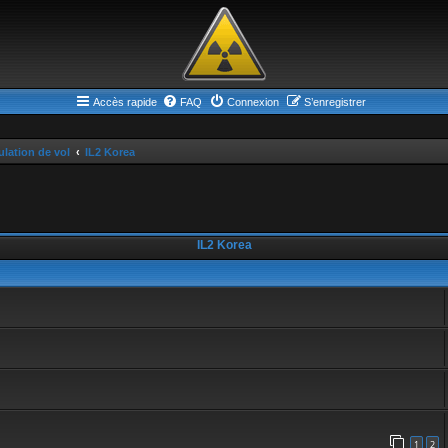
Accès rapide
FAQ
Connexion
S’enregistrer
lation de vol
IL2 Korea
IL2 Korea
1
2