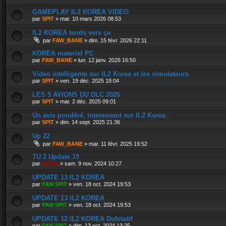
GAMEPLAY IL2 KOREA VIDEO
par
SPIT
»
mar. 10 mars 2026 08:53
IL2 KOREA tends vers ça
par
FAW_BANE
»
dim. 15 févr. 2026 22:11
KOREA materiel PC
par
FAW_BANE
»
lun. 12 janv. 2026 16:50
Video intelligente sur IL2 Korea et les simulateurs
par
SPIT
»
ven. 19 déc. 2025 18:04
LES 5 AVIONS DU DLC 2026
par
SPIT
»
mar. 2 déc. 2025 09:01
Un avis pondéré, interessant sur IL2 Korea
par
SPIT
»
dim. 14 sept. 2025 21:36
Up 22
par
FAW_BANE
»
mar. 11 févr. 2025 19:52
TU 2 Update 15
par
admin
»
sam. 9 nov. 2024 10:27
UPDATE 13 IL2 KOREA
par
FAW SPIT
»
ven. 18 oct. 2024 19:53
UPDATE 13 IL2 KOREA
par
FAW SPIT
»
ven. 18 oct. 2024 19:53
UPDATE 12 IL2 KOREA Dubitatif
par
FAW SPIT
»
dim. 13 oct. 2024 13:25