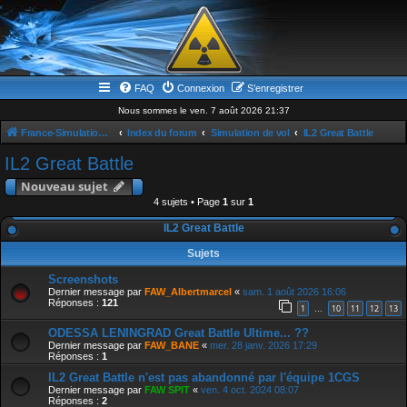
FAQ
Connexion
S’enregistrer
Nous sommes le ven. 7 août 2026 21:37
France-Simulation / Simulation-france-magazine.com
Index du forum
Simulation de vol
IL2 Great Battle
IL2 Great Battle
Nouveau sujet
4 sujets • Page
1
sur
1
IL2 Great Battle
Sujets
Screenshots
Dernier message par
FAW_Albertmarcel
«
sam. 1 août 2026 16:06
Réponses :
121
1
10
11
12
13
…
ODESSA LENINGRAD Great Battle Ultime... ??
Dernier message par
FAW_BANE
«
mer. 28 janv. 2026 17:29
Réponses :
1
IL2 Great Battle n'est pas abandonné par l'équipe 1CGS
Dernier message par
FAW SPIT
«
ven. 4 oct. 2024 08:07
Réponses :
2