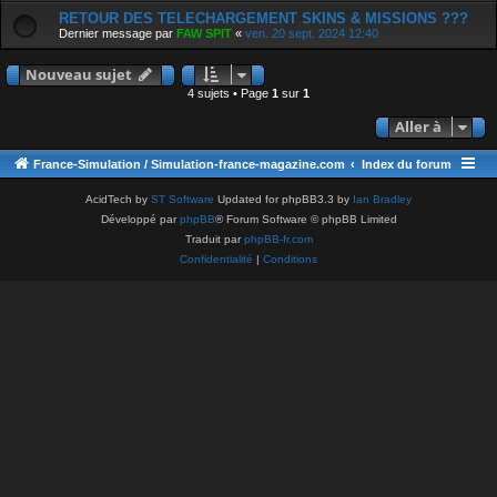
RETOUR DES TELECHARGEMENT SKINS & MISSIONS ???
Dernier message par
FAW SPIT
«
ven. 20 sept. 2024 12:40
Nouveau sujet
4 sujets • Page
1
sur
1
Aller à
France-Simulation / Simulation-france-magazine.com
Index du forum
AcidTech by
ST Software
Updated for phpBB3.3 by
Ian Bradley
Développé par
phpBB
® Forum Software © phpBB Limited
Traduit par
phpBB-fr.com
Confidentialité
|
Conditions