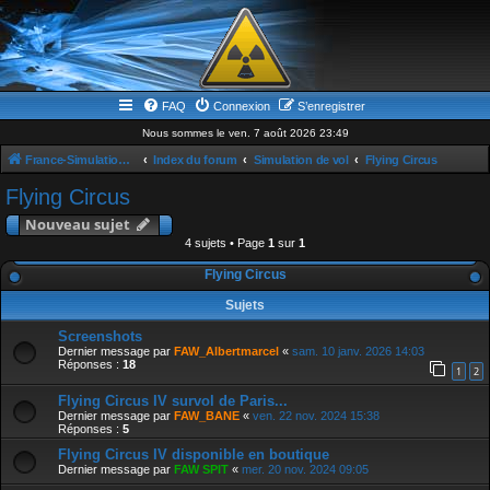
FAQ
Connexion
S’enregistrer
Nous sommes le ven. 7 août 2026 23:49
France-Simulation / Simulation-france-magazine.com
Index du forum
Simulation de vol
Flying Circus
Flying Circus
Nouveau sujet
4 sujets • Page
1
sur
1
Flying Circus
Sujets
Screenshots
Dernier message par
FAW_Albertmarcel
«
sam. 10 janv. 2026 14:03
Réponses :
18
1
2
Flying Circus IV survol de Paris...
Dernier message par
FAW_BANE
«
ven. 22 nov. 2024 15:38
Réponses :
5
Flying Circus IV disponible en boutique
Dernier message par
FAW SPIT
«
mer. 20 nov. 2024 09:05