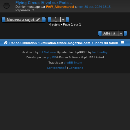
Flying Circus IV vol sur Paris...
Dernier message par
FAW_Albertmarcel
«
mer. 30 oct. 2024 13:15
Réponses :
3
Nouveau sujet
4 sujets • Page
1
sur
1
Aller à
France-Simulation / Simulation-france-magazine.com
Index du forum
AcidTech by
ST Software
Updated for phpBB3.3 by
Ian Bradley
Développé par
phpBB
® Forum Software © phpBB Limited
Traduit par
phpBB-fr.com
Confidentialité
|
Conditions