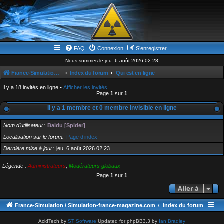
FAQ
Connexion
S’enregistrer
Nous sommes le jeu. 6 août 2026 02:28
France-Simulation / Simulation-france-magazine.com
Index du forum
Qui est en ligne
Il y a 18 invités en ligne •
Afficher les invités
Page
1
sur
1
Il y a 1 membre et 0 membre invisible en ligne
Nom d’utilisateur
Baidu [Spider]
Localisation sur le forum
Page d’index
Dernière mise à jour
jeu. 6 août 2026 02:23
Légende :
Administrateurs
,
Modérateurs globaux
Page
1
sur
1
Aller à
France-Simulation / Simulation-france-magazine.com
Index du forum
AcidTech by
ST Software
Updated for phpBB3.3 by
Ian Bradley