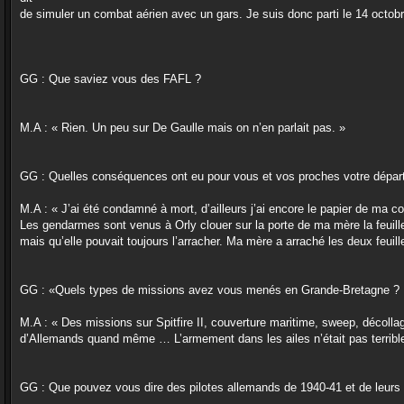
de simuler un combat aérien avec un gars. Je suis donc parti le 14 octo
GG : Que saviez vous des FAFL ?
M.A : « Rien. Un peu sur De Gaulle mais on n’en parlait pas. »
GG : Quelles conséquences ont eu pour vous et vos proches votre dépar
M.A : « J’ai été condamné à mort, d’ailleurs j’ai encore le papier de ma c
Les gendarmes sont venus à Orly clouer sur la porte de ma mère la feuille 
mais qu’elle pouvait toujours l’arracher. Ma mère a arraché les deux feui
GG : «Quels types de missions avez vous menés en Grande-Bretagne ?
M.A : « Des missions sur Spitfire II, couverture maritime, sweep, décollag
d’Allemands quand même … L’armement dans les ailes n’était pas terrible,
GG : Que pouvez vous dire des pilotes allemands de 1940-41 et de leurs