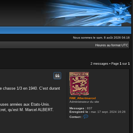
Nous sommes le sam. 8 août 2026 04:16
Heures au format
UTC
2 messages • Page
1
sur
1
 chasse 1/3 en 1940. C’est durant
FAW_Albertmarcel
Administrateur du site
reuses années aux Etats-Unis.
Messages :
837
iscret, qu’est M. Marcel ALBERT.
Enregistré le :
mar. 17 sept. 2024 16:26
C
Contact :
o
n
t
a
c