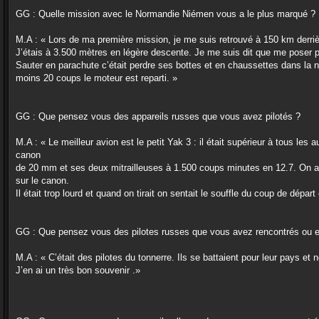
GG : Quelle mission avec le Normandie Niémen vous a le plus marqué ?
M.A : « Lors de ma première mission, je me suis retrouvé à 150 km derrièr
J’étais à 3.500 mètres en légère descente. Je me suis dit que me poser pr
Sauter en parachute c’était perdre ses bottes et en chaussettes dans la neig
moins 20 coups le moteur est reparti. »
GG : Que pensez vous des appareils russes que vous avez pilotés ?
M.A : « Le meilleur avion est le petit Yak 3 : il était supérieur à tous le
canon
de 20 mm et ses deux mitrailleuses à 1.500 coups minutes en 12.7. On a eu
sur le canon.
Il était trop lourd et quand on tirait on sentait le souffle du coup de départ 
GG : Que pensez vous des pilotes russes que vous avez rencontrés ou e
M.A : « C’était des pilotes du tonnerre. Ils se battaient pour leur pays et n
J’en ai un très bon souvenir .»