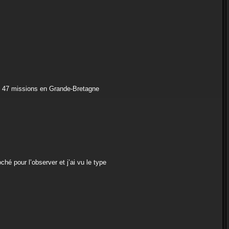
t
e
r
F
A
W
_
A
l
b
e
r
t
m
), 47 missions en Grande-Bretagne
a
r
c
e
l
hé pour l’observer et j’ai vu le type