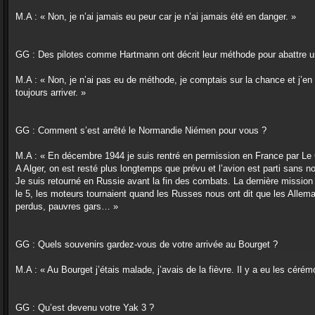
M.A : « Non, je n’ai jamais eu peur car je n’ai jamais été en danger. »
GG : Des pilotes comme Hartmann ont décrit leur méthode pour abattre un 
M.A : « Non, je n’ai pas eu de méthode, je comptais sur la chance et j’en 
toujours arriver. »
GG : Comment s’est arrêté le Normandie Niémen pour vous ?
M.A : « En décembre 1944 je suis rentré en permission en France par Le Ca
A Alger, on est resté plus longtemps que prévu et l’avion est parti sans nou
Je suis retourné en Russie avant la fin des combats. La dernière mission
le 5, les moteurs tournaient quand les Russes nous ont dit que les Allema
perdus, pauvres gars… »
GG : Quels souvenirs gardez-vous de votre arrivée au Bourget ?
M.A : « Au Bourget j’étais malade, j’avais de la fièvre. Il y a eu les cérém
GG : Qu’est devenu votre Yak 3 ?