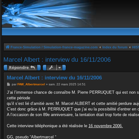
France-Simulation / Simulation-france-magazine.com
Index du forum
HIS
Marcel Albert : interview du 16/11/2006
Répondre
Marcel Albert : interview du 16/11/2006
M
par
FAW_Albertmarcel
»
sam. 22 mars 2025 14:51
e
s
J’ai l’immense chance de connaître M. Pierre PERRUQUET qui est non s
s
cette période
a
g
qu’il s’est lié d’amitié avec M. Marcel ALBERT et cette amitié perdure auj
e
C’est donc grâce à M. PERRUQUET que j’ai eu la possibilité d’entrer en
A l’occasion de son 89e anniversaire, la tentation était trop forte de réa
Cette interview téléphonique a été réalisée le
16 novembre 2006.
GG, pseudo “Albertmarcel “