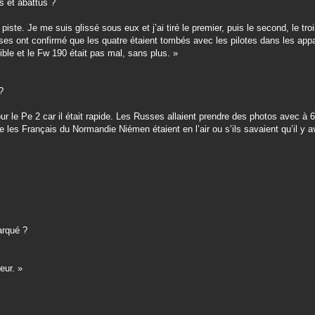
 et abattus ?
te. Je me suis glissé sous eux et j’ai tiré le premier, puis le second, le tro
sses ont confirmé que les quatre étaient tombés avec les pilotes dans les appa
rrible et le Fw 190 était pas mal, sans plus. »
?
r le Pe 2 car il était rapide. Les Russes allaient prendre des photos avec 
les Français du Normandie Niémen étaient en l’air ou s’ils savaient qu’il y av
arqué ?
eur. »