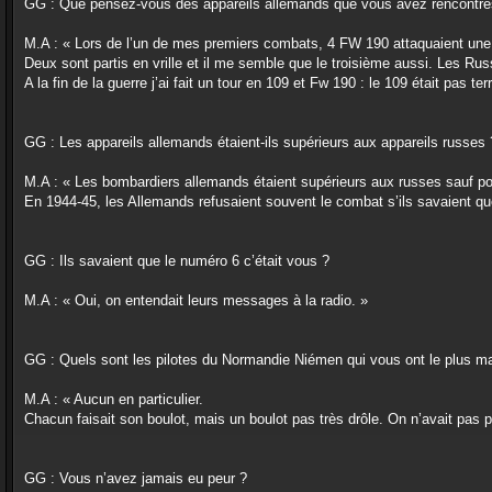
GG : Que pensez-vous des appareils allemands que vous avez rencontrés
M.A : « Lors de l’un de mes premiers combats, 4 FW 190 attaquaient une pis
Deux sont partis en vrille et il me semble que le troisième aussi. Les Ru
A la fin de la guerre j’ai fait un tour en 109 et Fw 190 : le 109 était pas te
GG : Les appareils allemands étaient-ils supérieurs aux appareils russes 
M.A : « Les bombardiers allemands étaient supérieurs aux russes sauf pou
En 1944-45, les Allemands refusaient souvent le combat s’ils savaient que 
GG : Ils savaient que le numéro 6 c’était vous ?
M.A : « Oui, on entendait leurs messages à la radio. »
GG : Quels sont les pilotes du Normandie Niémen qui vous ont le plus m
M.A : « Aucun en particulier.
Chacun faisait son boulot, mais un boulot pas très drôle. On n’avait pas p
GG : Vous n’avez jamais eu peur ?