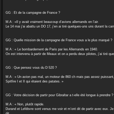
GG : Et de la campagne de France ?
M.A : «Il y avait vraiment beaucoup d’avions allemands en l’air.
Le 14 mai j’ai abattu un DO 17, j’en ai tiré quelques-uns uns durant la c
GG : Quelle mission de la campagne de France vous a le plus marqué ?
M.A : « Le bombardement de Paris par les Allemands en 1940.
On est intervenu à partir de Meaux et on a perdu deux pilotes, j’ai tiré q
GG : Que pensez vous du D 520 ?
M.A : « Un avion pas mal, un moteur de 860 ch mais pas assez puissant, il a
Spitfire I et II qui étaient des patates. »
GG : Votre décision de partir pour Gibraltar a t-elle été longue à prendre ?
M.A : « Non, plutôt rapide.
Durand et Lefèbvre sont venus me voir et m’ont dit de partir avec eux. Je n
dit