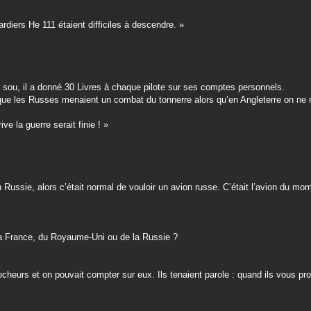
rdiers He 111 étaient difficiles à descendre. »
 sou, il a donné 30 Livres à chaque pilote sur ses comptes personnels.
t que les Russes menaient un combat du tonnerre alors qu’en Angleterre on n
ve la guerre serait finie ! »
n Russie, alors c’était normal de vouloir un avion russe. C’était l’avion du mo
 la France, du Royaume-Uni ou de la Russie ?
cheurs et on pouvait compter sur eux. Ils tenaient parole : quand ils vous pr