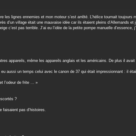
e les lignes ennemies et mon moteur s’est arrêté. L’hélice tournait toujours m
ès d’un village était une mauvaise idée car ils étaient pleins d’Allemands et 
e c’est pas terrible. J’ai eu l’idée de la petite pompe manuelle d’essence, j’a
s autres appareils, même les appareils anglais et les américains. De plus il av
 aussi un temps celui avec le canon de 37 qui était impressionnant : il était 
et l’odeur de frite … »
scortés ?
e faisaient pas d’histoires.