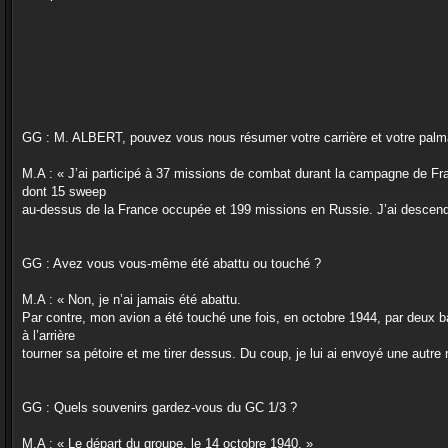
GG : M. ALBERT, pouvez vous nous résumer votre carrière et votre palm
M.A : « J’ai participé à 37 missions de combat durant la campagne de Fr
dont 15 sweep
au-dessus de la France occupée et 199 missions en Russie. J’ai descend
GG : Avez vous vous-même été abattu ou touché ?
M.A : « Non, je n’ai jamais été abattu.
Par contre, mon avion a été touché une fois, en octobre 1944, par deux ball
à l’arrière
tourner sa pétoire et me tirer dessus. Du coup, je lui ai envoyé une autre 
GG : Quels souvenirs gardez-vous du GC 1/3 ?
M.A : « Le départ du groupe, le 14 octobre 1940. »