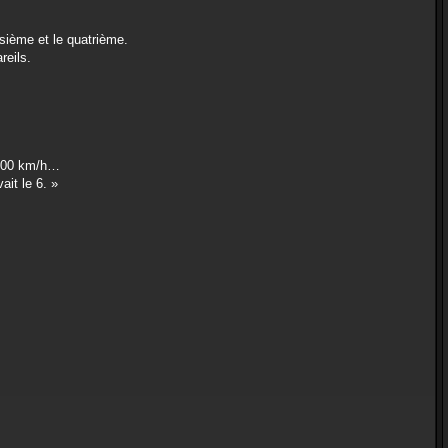
isième et le quatrième.
reils.
à 600 km/h…
ait le 6. »