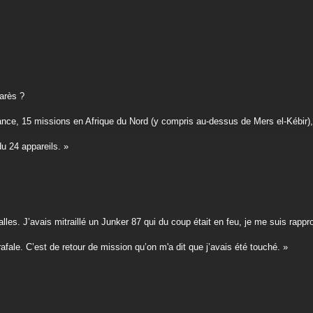
arès ?
ance, 15 missions en Afrique du Nord (y compris au-dessus de Mers el-Kébir
u 24 appareils. »
es. J’avais mitraillé un Junker 87 qui du coup était en feu, je me suis rapproc
rafale. C’est de retour de mission qu’on m'a dit que j’avais été touché. »