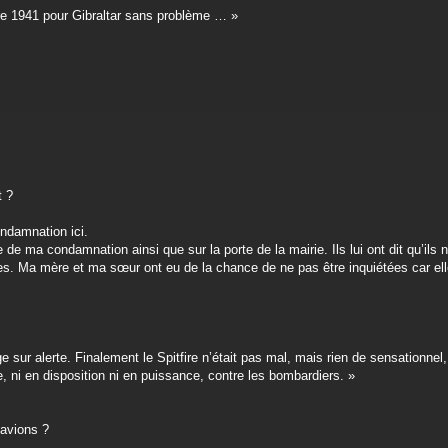
bre 1941 pour Gibraltar sans problème … »
t ?
ondamnation ici.
de ma condamnation ainsi que sur la porte de la mairie. Ils lui ont dit qu’ils 
lles. Ma mère et ma sœur ont eu de la chance de ne pas être inquiétées car ell
e sur alerte. Finalement le Spitfire n’était pas mal, mais rien de sensationnel
 ni en disposition ni en puissance, contre les bombardiers. »
 avions ?