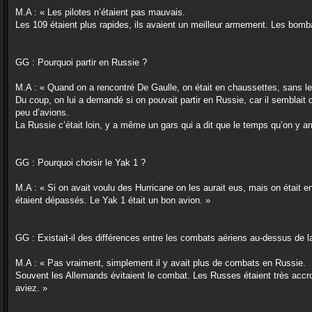
M.A : « Les pilotes n’étaient pas mauvais.
Les 109 étaient plus rapides, ils avaient un meilleur armement. Les bomba
GG : Pourquoi partir en Russie ?
M.A : « Quand on a rencontré De Gaulle, on était en chaussettes, sans le
Du coup, on lui a demandé si on pouvait partir en Russie, car il semblai
peu d’avions.
La Russie c’était loin, y a même un gars qui a dit que le temps qu’on y arri
GG : Pourquoi choisir le Yak 1 ?
M.A : « Si on avait voulu des Hurricane on les aurait eus, mais on était e
étaient dépassés. Le Yak 1 était un bon avion. »
GG : Existait-il des différences entre les combats aériens au-dessus de
M.A : « Pas vraiment, simplement il y avait plus de combats en Russie.
Souvent les Allemands évitaient le combat. Les Russes étaient très accro
aviez. »