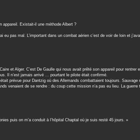
appareil. Existait-il une méthode Albert ?
ai eu pas mal. L’important dans un combat aérien c’est de voir de loin et j’av
ire et Alger. C’est De Gaulle qui nous avait prêté son appareil pour rentrer 
s. Il n’est jamais arrivé … pourtant le pilote était confirmé.
 était prévue pour Dantzig où des Allemands combattaient toujours. Sauvage 
nds venaient de se rendre : du coup cette mission n’a pas eu lieu. La guerre 
onies puis on m’a conduit à l’hôpital Chaptal où je suis resté 45 jours. »