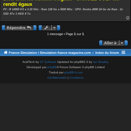
rendit égaux
PC: I9 14900 KS a 3,20 Ghz : Ram 128 Go a 5600 Mhz : GPU: Nvidia 4090 24 Go de Ram : 2x
SSD 4To 1 HDD 8 To
Répondre
1 message • Page
1
sur
1
Aller à
France-Simulation / Simulation-france-magazine.com
Index du forum
AcidTech by
ST Software
Updated for phpBB3.3 by
Ian Bradley
Développé par
phpBB
® Forum Software © phpBB Limited
Traduit par
phpBB-fr.com
Confidentialité
|
Conditions