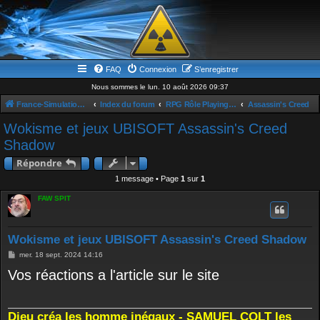
FAQ
Connexion
S’enregistrer
Nous sommes le lun. 10 août 2026 09:37
France-Simulation / Simulation-france-magazine.com
Index du forum
RPG Rôle Playing Game
Assassin's Creed
Wokisme et jeux UBISOFT Assassin's Creed
Shadow
Répondre
1 message • Page
1
sur
1
FAW SPIT
Wokisme et jeux UBISOFT Assassin's Creed Shadow
M
mer. 18 sept. 2024 14:16
e
Vos réactions a l'article sur le site
s
s
a
g
e
Dieu créa les homme inégaux - SAMUEL COLT les