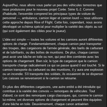
Aujourd'hui, nous allons vous parler un peu des véhicules terrestres que
nous produisons pour le nouveau projet Corée. Série IL-2. Comme
d'habitude, l'ensemble comprend les principaux types de voiture du
personnel —, ambulance, camion léger et camion lourd — nous utilisons
cette approche depuis Rise of Flight. Cette fois, cependant, nous avons
développé un schéma spécial pour multiplier la variété des objets au sol
(qui sont également des cibles pour le joueur).
L'idée est simple — toutes les voitures et les camions auront différentes
options de charge. Fondamentalement, chaque camion peut transporter
des troupes, des cargaisons de l'armée générale, des barils de carburant
et de lubrifiants, ou des boîtes de munitions. De plus, chaque camion
peut avoir une bâche en toile ou non, qui peut être combinée avec les
options de chargement. Bien sûr, le type de cargaison que le camion
transporte change radicalement ce qui se passe quand il est touché. Si le
camion transporte du carburant ou des munitions, il y aura une explosion
ou un incendie. S'il transporte des soldats, ils essaieront de se disperser.
Les caisses se renverseront si le camion se retourne.
En plus des différentes cargaisons, une autre entité a été introduite qui
contribue à la variété des convois — remorques de véhicules. Tout
d'abord, ce sont des remorques cargo classiques, qui, comme le camion
lui-même, ont diverses options de chargement et peuvent être équipées
d'une bâche en toile. Deuxièmement, chaque canon antiaérien