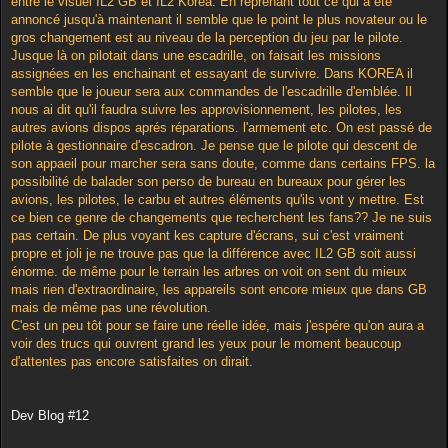
entre le visuel IL2 GB et IL2 Korea. En reprenant tout ce qui a été
annoncé jusqu'à maintenant il semble que le point le plus novateur ou le
gros changement est au niveau de la perception du jeu par le pilote.
Jusque là on pilotait dans une escadrille, on faisait les missions
assignées en les enchainant et essayant de survivre. Dans KOREA il
semble que le joueur sera aux commandes de l'escadrille d'emblée. Il
nous ai dit qu'il faudra suivre les approvisionnement, les pilotes, les
autres avions dispos aprés réparations. l'armement etc. On est passé de
pilote à gestionnaire d'escadron. Je pense que le pilote qui descent de
son appaeil pour marcher sera sans doute, comme dans certains FPS. la
possibilité de balader son perso de bureau en bureaux pour gérer les
avions, les pilotes, le carbu et autres éléments qu'ils vont y mettre. Est
ce bien ce genre de changements que recherchent les fans?? Je ne suis
pas certain. De plus voyant kes capture d'écrans, sui c'est vraiment
propre et joli je ne trouve pas que la différence avec IL2 GB soit aussi
énorme. de même pour le terrain les arbres on voit on sent du mieux
mais rien d'extraordinaire, les appareils sont encore mieux que dans GB
mais de même pas une révolution.
C'est un peu tôt pour se faire une réelle idée, mais j'espére qu'on aura a
voir des trucs qui ouvrent grand les yeux pour le moment beaucoup
d'attentes pas encore satisfaites on dirait.
Dev Blog #12