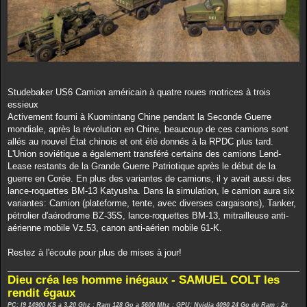
Studebaker US6 Camion américain à quatre roues motrices à trois
essieux
Activement fourni à Kuomintang Chine pendant la Seconde Guerre
mondiale, après la révolution en Chine, beaucoup de ces camions sont
allés au nouvel État chinois et ont été donnés à la RPDC plus tard.
L'Union soviétique a également transféré certains des camions Lend-
Lease restants de la Grande Guerre Patriotique après le début de la
guerre en Corée. En plus des variantes de camions, il y avait aussi des
lance-roquettes BM-13 Katyusha. Dans la simulation, le camion aura six
variantes: Camion (plateforme, tente, avec diverses cargaisons), Tanker,
pétrolier d'aérodrome BZ-35S, lance-roquettes BM-13, mitrailleuse anti-
aérienne mobile Vz.53, canon anti-aérien mobile 61-K.
Restez à l'écoute pour plus de mises à jour!
Dieu créa les homme inégaux - SAMUEL COLT les
rendit égaux
PC: I9 14900 KS a 3,20 Ghz : Ram 128 Go a 5600 Mhz : GPU: Nvidia 4090 24 Go de Ram : 2x