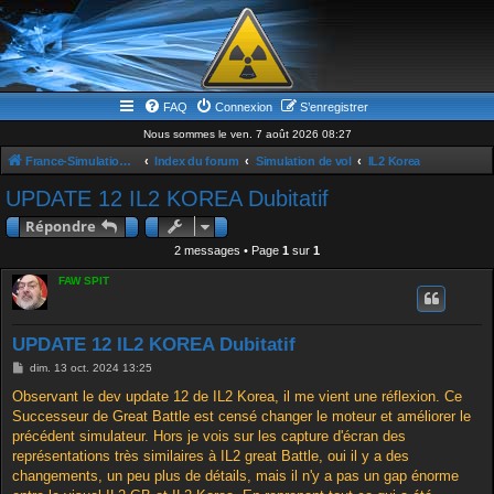
FAQ
Connexion
S’enregistrer
Nous sommes le ven. 7 août 2026 08:27
France-Simulation / Simulation-france-magazine.com
Index du forum
Simulation de vol
IL2 Korea
UPDATE 12 IL2 KOREA Dubitatif
Répondre
2 messages • Page
1
sur
1
FAW SPIT
UPDATE 12 IL2 KOREA Dubitatif
M
dim. 13 oct. 2024 13:25
e
s
Observant le dev update 12 de IL2 Korea, il me vient une réflexion. Ce
s
Successeur de Great Battle est censé changer le moteur et améliorer le
a
g
précédent simulateur. Hors je vois sur les capture d'écran des
e
représentations très similaires à IL2 great Battle, oui il y a des
changements, un peu plus de détails, mais il n'y a pas un gap énorme