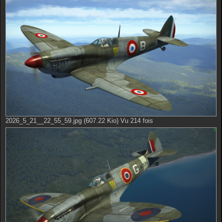
2026_5_21__22_55_59.jpg (607.22 Kio) Vu 214 fois