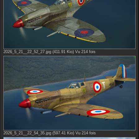
2026_5_21__22_52_27.jpg (411.91 Kio) Vu 214 fois
2026_5_21__22_54_35.jpg (597.41 Kio) Vu 214 fois