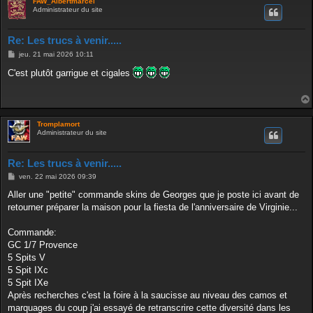
FAW_Albertmarcel
Administrateur du site
Re: Les trucs à venir.....
M
jeu. 21 mai 2026 10:11
e
s
C'est plutôt garrigue et cigales
s
a
g
e
Tromplamort
Administrateur du site
Re: Les trucs à venir.....
M
ven. 22 mai 2026 09:39
e
s
Aller une "petite" commande skins de Georges que je poste ici avant de
s
retourner préparer la maison pour la fiesta de l'anniversaire de Virginie...
a
g
e
Commande:
GC 1/7 Provence
5 Spits V
5 Spit IXc
5 Spit IXe
Après recherches c'est la foire à la saucisse au niveau des camos et
marquages du coup j'ai essayé de retranscrire cette diversité dans les