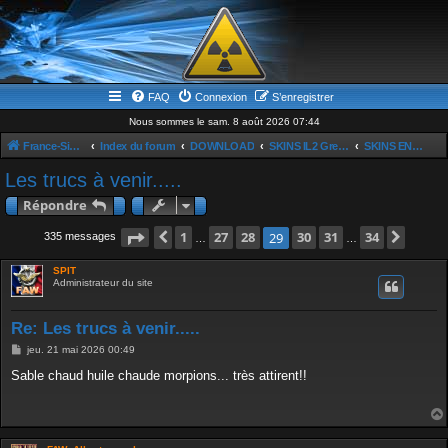
FAQ
Connexion
S’enregistrer
Nous sommes le sam. 8 août 2026 07:44
France-Simulation / Simulation-france-magazine.com
Index du forum
DOWNLOAD
SKINS IL2 Great Baattle
SKINS EN DEVENIR
Les trucs à venir.....
Répondre
Page
Précédente
29
1
sur
27
34
28
30
31
34
Suiva
29
335 messages
…
…
SPIT
Administrateur du site
Re: Les trucs à venir.....
M
jeu. 21 mai 2026 00:49
e
s
Sable chaud huile chaude morpions... très attirent!!
s
a
g
e