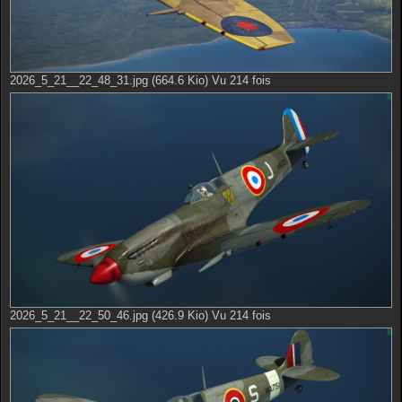
2026_5_21__22_48_31.jpg (664.6 Kio) Vu 214 fois
2026_5_21__22_50_46.jpg (426.9 Kio) Vu 214 fois