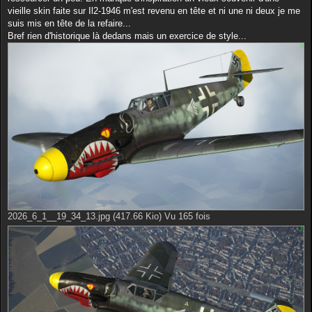
a
g
vieille skin faite sur Il2-1946 m'est revenu en tête et ni une ni deux je me
e
suis mis en tête de la refaire...
Bref rien d'historique là dedans mais un exercice de style...
2026_6_1__19_34_13.jpg (417.66 Kio) Vu 165 fois