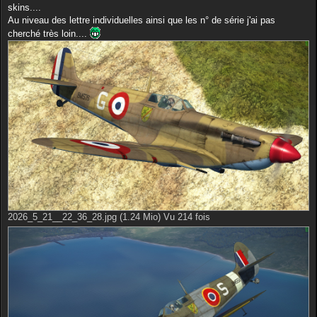
skins....
Au niveau des lettre individuelles ainsi que les n° de série j'ai pas
cherché très loin....
2026_5_21__22_36_28.jpg (1.24 Mio) Vu 214 fois