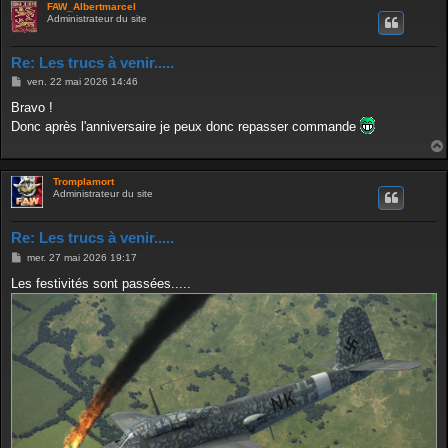
FAW_Albertmarcel
Administrateur du site
Re: Les trucs à venir.....
M
ven. 22 mai 2026 14:46
e
s
Bravo !
s
Donc après l'anniversaire je peux donc repasser commande
a
g
e
Tromplamort
Administrateur du site
Re: Les trucs à venir.....
M
mer. 27 mai 2026 19:17
e
s
Les festivités sont passées.....
s
a
g
e