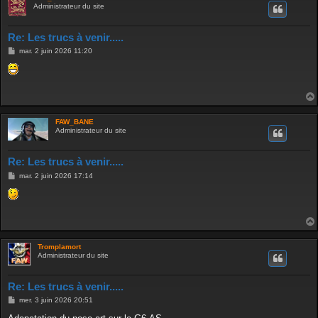
Administrateur du site
Re: Les trucs à venir.....
M
mar. 2 juin 2026 11:20
e
s
s
a
g
e
FAW_BANE
Administrateur du site
Re: Les trucs à venir.....
M
mar. 2 juin 2026 17:14
e
s
s
a
g
e
Tromplamort
Administrateur du site
Re: Les trucs à venir.....
M
mer. 3 juin 2026 20:51
e
s