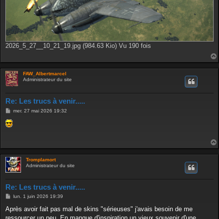
2026_5_27__10_21_19.jpg (984.63 Kio) Vu 190 fois
FAW_Albertmarcel
Administrateur du site
Re: Les trucs à venir.....
M
mer. 27 mai 2026 19:32
e
s
s
a
g
e
Tromplamort
Administrateur du site
Re: Les trucs à venir.....
M
lun. 1 juin 2026 19:39
e
s
Après avoir fait pas mal de skins "sérieuses" j'avais besoin de me
s
ressourcer un peu. En manque d'inspiration un vieux souvenir d'une