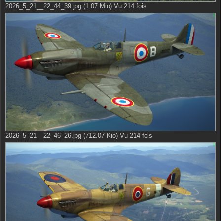
2026_5_21__22_44_39.jpg (1.07 Mio) Vu 214 fois
2026_5_21__22_46_26.jpg (712.07 Kio) Vu 214 fois