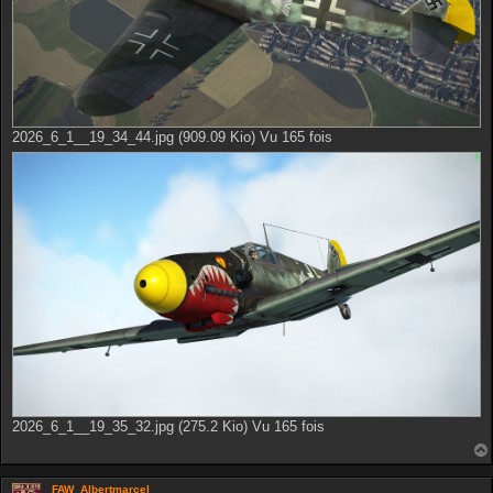
2026_6_1__19_34_44.jpg (909.09 Kio) Vu 165 fois
2026_6_1__19_35_32.jpg (275.2 Kio) Vu 165 fois
FAW_Albertmarcel