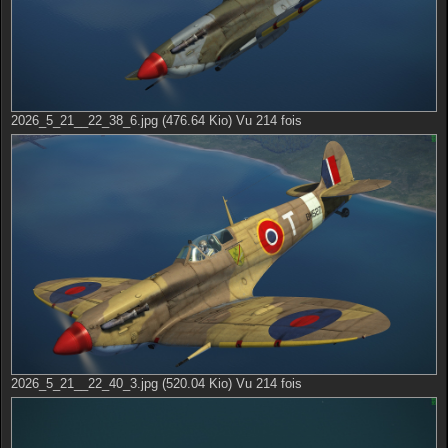
2026_5_21__22_38_6.jpg (476.64 Kio) Vu 214 fois
2026_5_21__22_40_3.jpg (520.04 Kio) Vu 214 fois