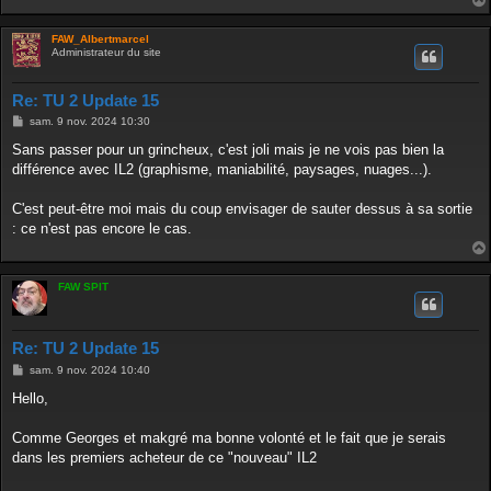
FAW_Albertmarcel
Administrateur du site
Re: TU 2 Update 15
M
sam. 9 nov. 2024 10:30
e
s
Sans passer pour un grincheux, c'est joli mais je ne vois pas bien la
s
différence avec IL2 (graphisme, maniabilité, paysages, nuages...).
a
g
e
C'est peut-être moi mais du coup envisager de sauter dessus à sa sortie
: ce n'est pas encore le cas.
FAW SPIT
Re: TU 2 Update 15
M
sam. 9 nov. 2024 10:40
e
s
Hello,
s
a
g
Comme Georges et makgré ma bonne volonté et le fait que je serais
e
dans les premiers acheteur de ce "nouveau" IL2