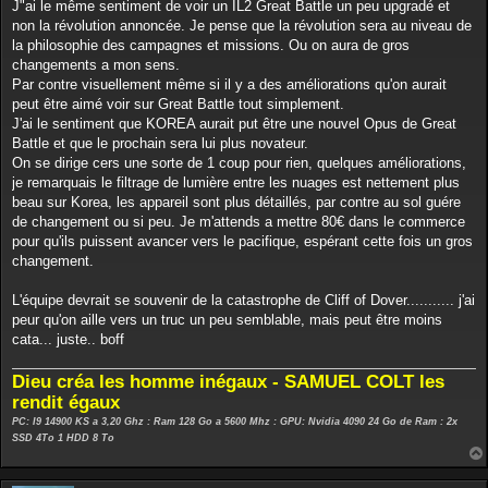
J"ai le même sentiment de voir un IL2 Great Battle un peu upgradé et
non la révolution annoncée. Je pense que la révolution sera au niveau de
la philosophie des campagnes et missions. Ou on aura de gros
changements a mon sens.
Par contre visuellement même si il y a des améliorations qu'on aurait
peut être aimé voir sur Great Battle tout simplement.
J'ai le sentiment que KOREA aurait put être une nouvel Opus de Great
Battle et que le prochain sera lui plus novateur.
On se dirige cers une sorte de 1 coup pour rien, quelques améliorations,
je remarquais le filtrage de lumière entre les nuages est nettement plus
beau sur Korea, les appareil sont plus détaillés, par contre au sol guére
de changement ou si peu. Je m'attends a mettre 80€ dans le commerce
pour qu'ils puissent avancer vers le pacifique, espérant cette fois un gros
changement.
L'équipe devrait se souvenir de la catastrophe de Cliff of Dover........... j'ai
peur qu'on aille vers un truc un peu semblable, mais peut être moins
cata... juste.. boff
Dieu créa les homme inégaux - SAMUEL COLT les
rendit égaux
PC: I9 14900 KS a 3,20 Ghz : Ram 128 Go a 5600 Mhz : GPU: Nvidia 4090 24 Go de Ram : 2x
SSD 4To 1 HDD 8 To