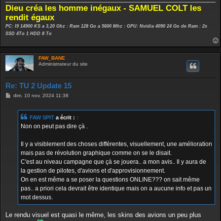
Dieu créa les homme inégaux - SAMUEL COLT les
rendit égaux
PC: I9 14900 KS a 3,20 Ghz : Ram 128 Go a 5600 Mhz : GPU: Nvidia 4090 24 Go de Ram : 2x
SSD 4To 1 HDD 8 To
FAW_BANE
Administrateur du site
Re: TU 2 Update 15
M
dim. 10 nov. 2024 11:38
e
s
s
FAW SPIT
a écrit :
↑
a
g
Non on peut pas dire çà .
e
Il y a visiblement des choses différentes, visuellement, une amélioration
mais pas de révolution graphique comme on se le disait.
C'est au niveau campagne que çà se jouera.. a mon avis.. Il y aura de
la gestion de pilotes, d'avions et d'approvisionnement.
On en est même a se poser la questions ONLINE??? on sait même
pas.. a priori cela devrait être identique mais on a aucune info et pas un
mot dessus.
Le rendu visuel est quasi le même, les skins des avions un peu plus