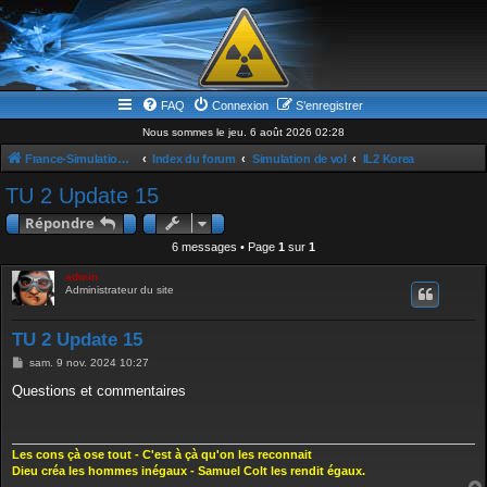
FAQ
Connexion
S’enregistrer
Nous sommes le jeu. 6 août 2026 02:28
France-Simulation / Simulation-france-magazine.com
Index du forum
Simulation de vol
IL2 Korea
TU 2 Update 15
Répondre
6 messages • Page
1
sur
1
admin
Administrateur du site
TU 2 Update 15
M
sam. 9 nov. 2024 10:27
e
s
Questions et commentaires
s
a
g
e
Les cons çà ose tout - C'est à çà qu'on les reconnait
Dieu créa les hommes inégaux - Samuel Colt les rendit égaux.