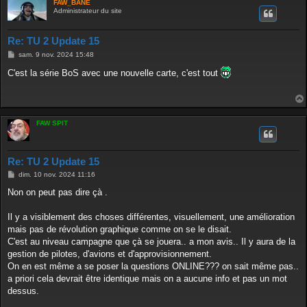
FAW_BANE
Administrateur du site
Re: TU 2 Update 15
M
sam. 9 nov. 2024 15:48
e
s
C'est la série BoS avec une nouvelle carte, c'est tout
s
a
g
e
FAW SPIT
Re: TU 2 Update 15
M
dim. 10 nov. 2024 11:16
e
s
Non on peut pas dire çà .
s
a
g
Il y a visiblement des choses différentes, visuellement, une amélioration
e
mais pas de révolution graphique comme on se le disait.
C'est au niveau campagne que çà se jouera.. a mon avis.. Il y aura de la
gestion de pilotes, d'avions et d'approvisionnement.
On en est même a se poser la questions ONLINE??? on sait même pas..
a priori cela devrait être identique mais on a aucune info et pas un mot
dessus.