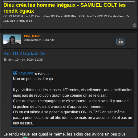
Dieu créa les homme inégaux - SAMUEL COLT les
rendit égaux
PC: I9 14900 KS a 3,20 Ghz : Ram 128 Go a 5600 Mhz : GPU: Nvidia 4090 24 Go de Ram : 2x
SSD 4To 1 HDD 8 To
FAW_BANE
Administrateur du site
Re: TU 2 Update 15
M
dim. 10 nov. 2024 11:38
e
s
s
FAW SPIT
a écrit :
↑
a
g
Non on peut pas dire çà .
e
Il y a visiblement des choses différentes, visuellement, une amélioration
mais pas de révolution graphique comme on se le disait.
C'est au niveau campagne que çà se jouera.. a mon avis.. Il y aura de
la gestion de pilotes, d'avions et d'approvisionnement.
On en est même a se poser la questions ONLINE??? on sait même
pas.. a priori cela devrait être identique mais on a aucune info et pas un
mot dessus.
Le rendu visuel est quasi le même, les skins des avions un peu plus