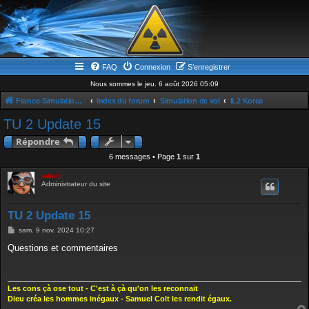
FAQ
Connexion
S’enregistrer
Nous sommes le jeu. 6 août 2026 05:09
France-Simulation / Simulation-france-magazine.com
Index du forum
Simulation de vol
IL2 Korea
TU 2 Update 15
Répondre
6 messages • Page
1
sur
1
admin
Administrateur du site
TU 2 Update 15
M
sam. 9 nov. 2024 10:27
e
s
Questions et commentaires
s
a
g
e
Les cons çà ose tout - C'est à çà qu'on les reconnait
Dieu créa les hommes inégaux - Samuel Colt les rendit égaux.