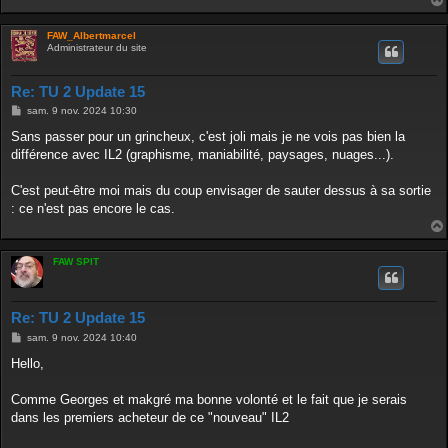
FAW_Albertmarcel
Administrateur du site
Re: TU 2 Update 15
M
sam. 9 nov. 2024 10:30
e
s
Sans passer pour un grincheux, c'est joli mais je ne vois pas bien la
s
différence avec IL2 (graphisme, maniabilité, paysages, nuages...).
a
g
e
C'est peut-être moi mais du coup envisager de sauter dessus à sa sortie
: ce n'est pas encore le cas.
FAW SPIT
Re: TU 2 Update 15
M
sam. 9 nov. 2024 10:40
e
s
Hello,
s
a
g
Comme Georges et makgré ma bonne volonté et le fait que je serais
e
dans les premiers acheteur de ce "nouveau" IL2