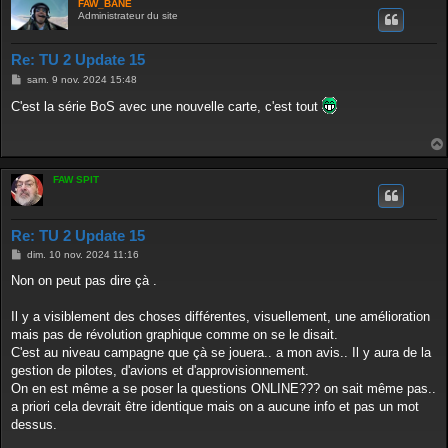
FAW_BANE
Administrateur du site
Re: TU 2 Update 15
M
sam. 9 nov. 2024 15:48
e
s
C'est la série BoS avec une nouvelle carte, c'est tout
s
a
g
e
FAW SPIT
Re: TU 2 Update 15
M
dim. 10 nov. 2024 11:16
e
s
Non on peut pas dire çà .
s
a
g
Il y a visiblement des choses différentes, visuellement, une amélioration
e
mais pas de révolution graphique comme on se le disait.
C'est au niveau campagne que çà se jouera.. a mon avis.. Il y aura de la
gestion de pilotes, d'avions et d'approvisionnement.
On en est même a se poser la questions ONLINE??? on sait même pas..
a priori cela devrait être identique mais on a aucune info et pas un mot
dessus.