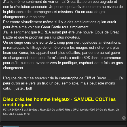
J"ai le même sentiment de voir un IL2 Great Battle un peu upgradé et
non la révolution annoncée. Je pense que la révolution sera au niveau de
la philosophie des campagnes et missions. Ou on aura de gros
changements a mon sens.
Par contre visuellement même si il y a des améliorations qu'on aurait
peut être aimé voir sur Great Battle tout simplement.
J'ai le sentiment que KOREA aurait put être une nouvel Opus de Great
Battle et que le prochain sera lui plus novateur.
On se dirige cers une sorte de 1 coup pour rien, quelques améliorations,
je remarquais le filtrage de lumière entre les nuages est nettement plus
beau sur Korea, les appareil sont plus détaillés, par contre au sol guére
de changement ou si peu. Je m'attends a mettre 80€ dans le commerce
pour qu'ils puissent avancer vers le pacifique, espérant cette fois un gros
changement.
L'équipe devrait se souvenir de la catastrophe de Cliff of Dover........... j'ai
peur qu'on aille vers un truc un peu semblable, mais peut être moins
cata... juste.. boff
Dieu créa les homme inégaux - SAMUEL COLT les
rendit égaux
PC: I9 14900 KS a 3,20 Ghz : Ram 128 Go a 5600 Mhz : GPU: Nvidia 4090 24 Go de Ram : 2x
SSD 4To 1 HDD 8 To