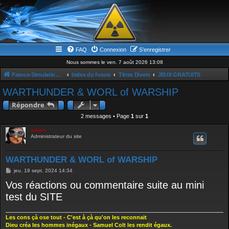
FAQ
Connexion
S’enregistrer
Nous sommes le ven. 7 août 2026 13:08
France-Simulation / Simulation-france-magazine.com
Index du forum
Titres Divers
JEUX GRATUITS
WARTHUNDER & WORL of WARSHIP
Répondre
2 messages • Page
1
sur
1
admin
Administrateur du site
WARTHUNDER & WORL of WARSHIP
M
jeu. 19 sept. 2024 14:34
e
Vos réactions ou commentaire suite au mini
s
s
test du SITE
a
g
e
Les cons çà ose tout - C'est à çà qu'on les reconnait
Dieu créa les hommes inégaux - Samuel Colt les rendit égaux.