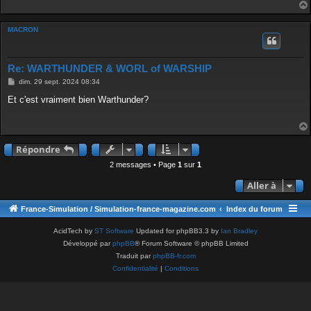
MACRON
Re: WARTHUNDER & WORL of WARSHIP
M
dim. 29 sept. 2024 08:34
e
s
Et c'est vraiment bien Warthunder?
s
a
g
e
Répondre
2 messages • Page
1
sur
1
Aller à
France-Simulation / Simulation-france-magazine.com
Index du forum
AcidTech by
ST Software
Updated for phpBB3.3 by
Ian Bradley
Développé par
phpBB
® Forum Software © phpBB Limited
Traduit par
phpBB-fr.com
Confidentialité
|
Conditions