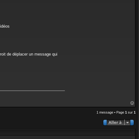
t
e
r
a
d
m
i
vidéos
n
droit de déplacer un message qui
H
a
u
1 message • Page
1
sur
1
t
Aller à