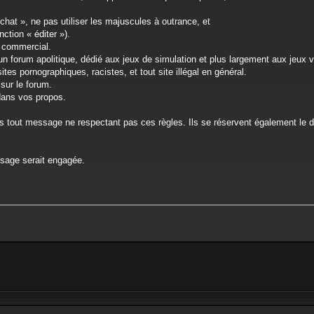
 chat », ne pas utiliser les majuscules à outrance, et
nction « éditer »).
e commercial.
t un forum apolitique, dédié aux jeux de simulation et plus largement aux jeux 
tes pornographiques, racistes, et tout site illégal en général.
 sur le forum.
 dans vos propos.
vis tout message ne respectant pas ces règles. Ils se réservent également le 
ssage serait engagée.