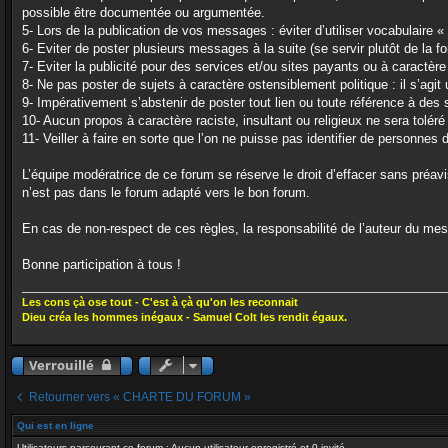
possible être documentée ou argumentée.
5- Lors de la publication de vos messages : éviter d’utiliser vocabulaire «
6- Eviter de poster plusieurs messages à la suite (se servir plutôt de la fo
7- Eviter la publicité pour des services et/ou sites payants ou à caractèr
8- Ne pas poster de sujets à caractère ostensiblement politique : il s’agi
9- Impérativement s’abstenir de poster tout lien ou toute référence à des si
10- Aucun propos à caractère raciste, insultant ou religieux ne sera toléré
11- Veiller à faire en sorte que l’on ne puisse pas identifier de personnes
L’équipe modératrice de ce forum se réserve le droit d’effacer sans préa
n’est pas dans le forum adapté vers le bon forum.
En cas de non-respect de ces règles, la responsabilité de l’auteur du me
Bonne participation à tous !
Les cons çà ose tout - C'est à çà qu'on les reconnait
Dieu créa les hommes inégaux - Samuel Colt les rendit égaux.
Verrouillé
Retourner vers « CHARTE DU FORUM »
Qui est en ligne
Utilisateurs parcourant ce forum : Aucun utilisateur enregistré et 0 invité