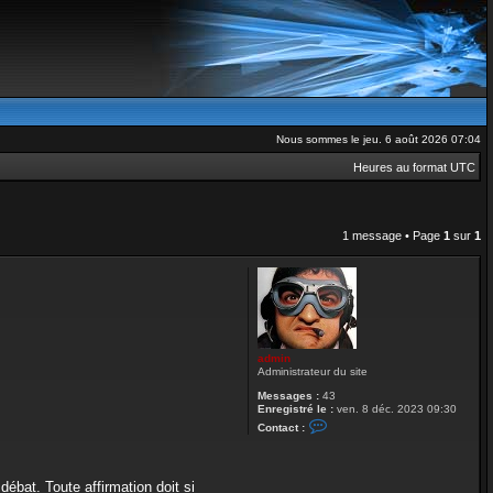
Nous sommes le jeu. 6 août 2026 07:04
Heures au format
UTC
1 message • Page
1
sur
1
admin
Administrateur du site
Messages :
43
Enregistré le :
ven. 8 déc. 2023 09:30
C
Contact :
o
n
t
a
ébat. Toute affirmation doit si
c