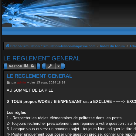
France-Simulation / Simulation-france-magazine.com
Index du forum
Adm
LE REGLEMENT GENERAL
Verrouillé
LE REGLEMENT GENERAL
M
par
admin
»
dim. 15 sept. 2024 18:18
e
s
AU SOMMET DE LA PILE
s
a
g
0- TOUS propos WOKE / BIENPENSANT est a EXCLURE ====> EX
e
Les règles
1 - Respecter les règles élémentaires de politesse dans les posts
2- Toujours rechercher préalablement une réponse à votre question : sur le
3- Lorsque vous ouvrez un nouveau sujet : toujours bien indiquer le titre
4- Poster uniquement pour poser une question précise, donner une réponse 